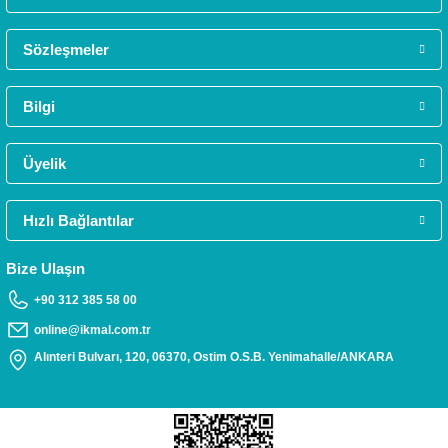
GÜVENLİ ALIŞVERİŞ
Tüm verileriniz 256 Bit SSL güvenlik sertifikası ile korunmaktadır.
Sözleşmeler
Bilgi
MÜŞTERİ HİZMETLERİ
Daha fazla bilgiye ihtiyacınız varsa 0312 385 58 00 numarasından bize ulaşabilirs
Üyelik
Hızlı Bağlantılar
TAKSİT İMKANI
Siparişlerinizde kredi kartınıza taksit yapabilirsiniz.
Bize Ulaşın
+90 312 385 58 00
online@ikmal.com.tr
Alınteri Bulvarı, 120, 06370, Ostim O.S.B. Yenimahalle/ANKARA