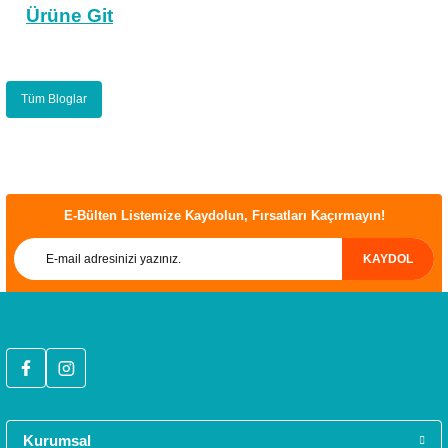
Ürüne Git
Tüm Bloglar
E-Bülten Listemize Kaydolun, Fırsatları Kaçırmayın!
ÜCRETSİZ KARGO
KAYDOL
Türkiye’nin her yerine sorunsuz teslimat ile alışveriş keyfi İkmal'de!
HIZLI GÖNDERİ
Tüm siparişleriniz hızlıca kargoya verilmektedir.
Kurumsal