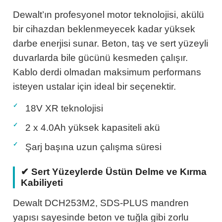
Dewalt’ın profesyonel motor teknolojisi, akülü
bir cihazdan beklenmeyecek kadar yüksek
darbe enerjisi sunar. Beton, taş ve sert yüzeyli
duvarlarda bile gücünü kesmeden çalışır.
ları
Kablo derdi olmadan maksimum performans
isteyen ustalar için ideal bir seçenektir.
ipmanları
18V XR teknolojisi
astarlar
2 x 4.0Ah yüksek kapasiteli akü
Şarj başına uzun çalışma süresi
✔ Sert Yüzeylerde Üstün Delme ve Kırma
Kabiliyeti
inler
Dewalt DCH253M2, SDS-PLUS mandren
yapısı sayesinde beton ve tuğla gibi zorlu