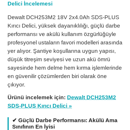
Delici İncelemesi
aları
e Yağdanlıklar
Uçları
Gönye ve Profil Kesme Makinaları
Lokma Anahtar ve Aparatları
Panter Testere Bıçakları
Dewalt DCH253M2 18V 2x4.0Ah SDS-PLUS
ncaları
Uçları
Panter Testere ve Sünger Kesme Makinalar
Tork Anahtarı
Kırıcı Delici, yüksek dayanıklılığı, güçlü darbe
performansı ve akülü kullanım özgürlüğüyle
ı Elektrikli
ı
Panter Testere ve Tilki Kuyruğu
Yıldız Anahtarlar
profesyonel ustaların favori modelleri arasında
yer alıyor. Şantiye koşullarına uygun yapısı,
inaları
Planyalar
düşük titreşim seviyesi ve uzun akü ömrü
sayesinde hem delme hem kırma işlemlerinde
isaj Makinaları
arı
en güvenilir çözümlerden biri olarak öne
rı
ici Uçlar
çıkıyor.
Ürünü incelemek için:
Dewalt DCH253M2
SDS-PLUS Kırıcı Delici »
 Nokta Zımbalar
✔ Güçlü Darbe Performansı: Akülü Ama
Sınıfının En İyisi
kenceler