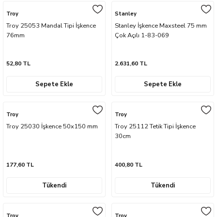
naları
ve Yağdanlıklar
p Uçları
Gönye ve Profil Kesme Makinaları
Lokma Anahtar ve Aparatları
Panter Testere Bıçakları
Troy
Stanley
Troy 25053 Mandal Tipi İşkence
Stanley İşkence Maxsteel 75 mm
ancaları
 Uçları
76mm
Panter Testere ve Sünger Kesme Makinal
Tork Anahtarı
Çok Açılı 1-83-069
arı Elektrikli
rı
Panter Testere ve Tilki Kuyruğu
Yıldız Anahtarlar
52,80 TL
2.631,60 TL
akinaları
Planyalar
Sepete Ekle
Sepete Ekle
olisaj Makinaları
çları
Troy
Troy
Troy 25030 İşkence 50x150 mm
Troy 25112 Tetik Tipi İşkence
ları
ici Uçlar
30cm
ı
177,60 TL
400,80 TL
e Nokta Zımbalar
Tükendi
Tükendi
kenceler
Troy
Troy