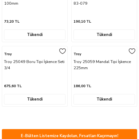
100mm
83-079
73,20 TL
190,10 TL
Tükendi
Tükendi
Troy
Troy
Troy 25049 Boru Tipi İşkence Seti
Troy 25059 Mandal Tipi İşkence
3/4
225mm
675,60 TL
186,00 TL
Tükendi
Tükendi
E-Bülten Listemize Kaydolun, Fırsatları Kaçırmayın!