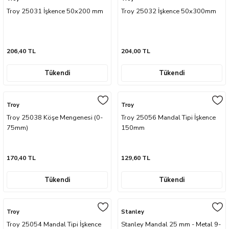
Troy 25031 İşkence 50x200 mm
Troy 25032 İşkence 50x300mm
206,40 TL
204,00 TL
sları
Tükendi
Tükendi
Ekipmanları
Troy
Troy
lastarlar
Troy 25038 Köşe Mengenesi (0-
Troy 25056 Mandal Tipi İşkence
75mm)
150mm
170,40 TL
129,60 TL
Tükendi
Tükendi
inler
Troy
Stanley
Troy 25054 Mandal Tipi İşkence
Stanley Mandal 25 mm - Metal 9-