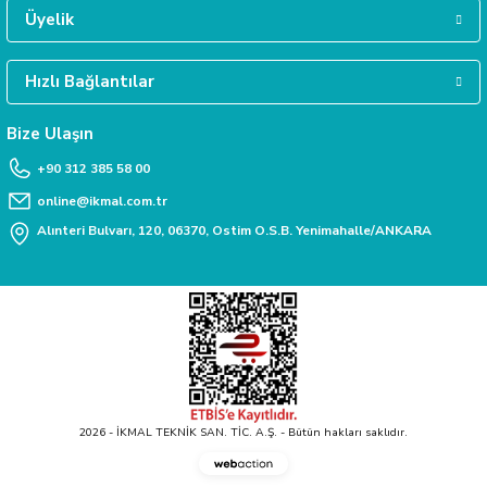
Daha fazla bilgiye ihtiyacınız varsa 0312 385 58 00 numarasından bize ulaşabili
Üyelik
Hızlı Bağlantılar
TAKSİT İMKANI
sları
Siparişlerinizde kredi kartınıza taksit yapabilirsiniz.
Bize Ulaşın
+90 312 385 58 00
Ekipmanları
online@ikmal.com.tr
lastarlar
Alınteri Bulvarı, 120, 06370, Ostim O.S.B. Yenimahalle/ANKARA
inler
2026 - İKMAL TEKNİK SAN. TİC. A.Ş. - Bütün hakları saklıdır.
Webaction
-