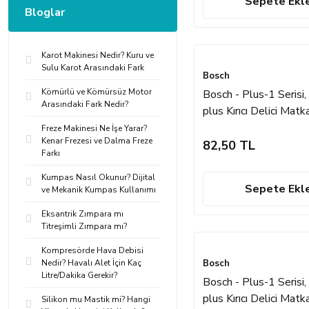
Sepete Ekl
Bloglar
Karot Makinesi Nedir? Kuru ve
Sulu Karot Arasındaki Fark
Bosch
Kömürlü ve Kömürsüz Motor
Bosch - Plus-1 Serisi
Arasındaki Fark Nedir?
plus Kırıcı Delici Mat
7*160 mm
Freze Makinesi Ne İşe Yarar?
Kenar Frezesi ve Dalma Freze
82,50 TL
Farkı
Kumpas Nasıl Okunur? Dijital
Sepete Ekl
ve Mekanik Kumpas Kullanımı
Eksantrik Zımpara mı
Titreşimli Zımpara mı?
Kompresörde Hava Debisi
Nedir? Havalı Alet İçin Kaç
Bosch
Litre/Dakika Gerekir?
Bosch - Plus-1 Serisi
plus Kırıcı Delici Mat
Silikon mu Mastik mi? Hangi