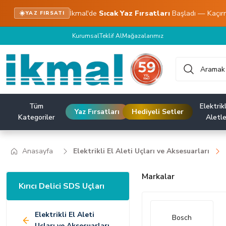
İkmal'de
Sıcak Yaz Fırsatları
Başladı — Kaçır
☀️
YAZ FIRSATI
Kurumsal
Teklif Al
Mağazalarımız
Tüm
Elektrikl
Yaz Fırsatları
Hediyeli Setler
Kategoriler
Aletle
Anasayfa
Elektrikli El Aleti Uçları ve Aksesuarları
Markalar
Kırıcı Delici SDS Uçları
Elektrikli El Aleti
Bosch
Uçları ve Aksesuarları