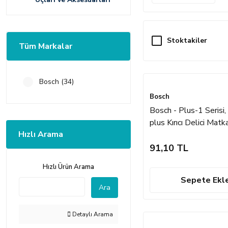
Stoktakiler
Tüm Markalar
Bosch (34)
Bosch
Bosch - Plus-1 Serisi
plus Kırıcı Delici Mat
Hızlı Arama
6*210 mm
91,10 TL
Hızlı Ürün Arama
Sepete Ekl
Ara
Detaylı Arama