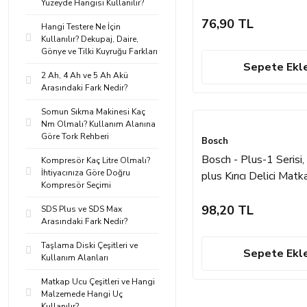
Yüzeyde Hangisi Kullanılır?
5.5*110 mm
76,90 TL
Hangi Testere Ne İçin
Kullanılır? Dekupaj, Daire,
Gönye ve Tilki Kuyruğu Farkları
Sepete Ekl
2 Ah, 4 Ah ve 5 Ah Akü
Arasındaki Fark Nedir?
Somun Sıkma Makinesi Kaç
Nm Olmalı? Kullanım Alanına
Göre Tork Rehberi
Bosch
Bosch - Plus-1 Serisi
Kompresör Kaç Litre Olmalı?
İhtiyacınıza Göre Doğru
plus Kırıcı Delici Mat
Kompresör Seçimi
12*160 mm
98,20 TL
SDS Plus ve SDS Max
Arasındaki Fark Nedir?
Taşlama Diski Çeşitleri ve
Sepete Ekl
Kullanım Alanları
Matkap Ucu Çeşitleri ve Hangi
Malzemede Hangi Uç
Kullanılır?