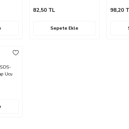
6.5*160 mm
8*210 
82,50 TL
98,20 
e
Sepete Ekle
, SDS-
kap Ucu
e