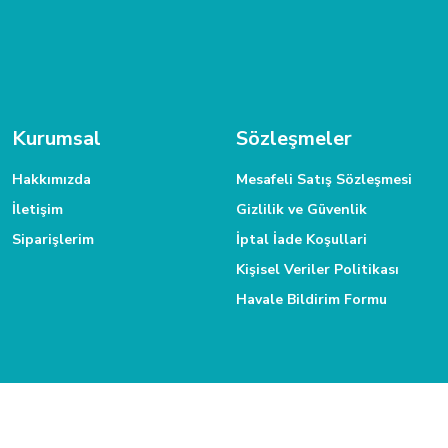
MÜŞTERİ HİZMETLERİ
Daha fazla bilgiye ihtiyacınız varsa 0312 385 58 00 numarasından bize
Kurumsal
Sözleşmeler
Hakkımızda
Mesafeli Satış Sözleşmesi
İletişim
Gizlilik ve Güvenlik
Siparişlerim
İptal İade Koşullari
Kişisel Veriler Politikası
Havale Bildirim Formu