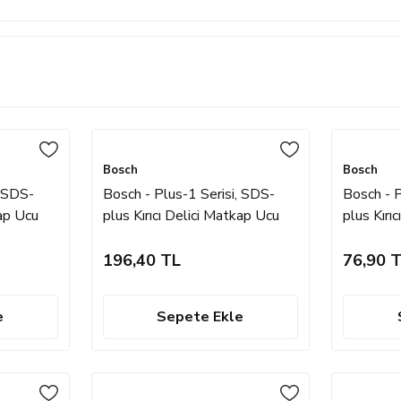
Bosch
Bosch
, SDS-
Bosch - Plus-1 Serisi, SDS-
Bosch - P
kap Ucu
plus Kırıcı Delici Matkap Ucu
plus Kırı
10*460 mm
6*110 
196,40 TL
76,90 
e
Sepete Ekle