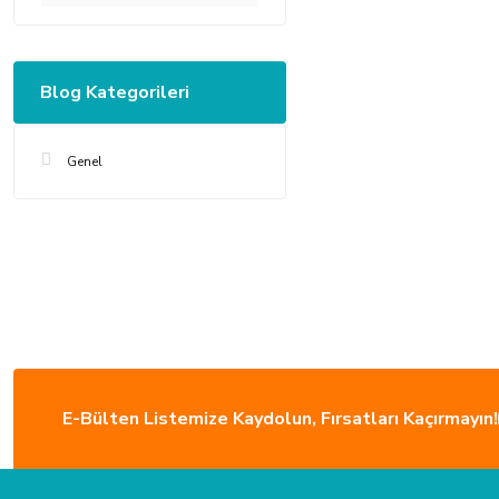
Blog Kategorileri
Genel
E-Bülten Listemize Kaydolun, Fırsatları Kaçırmayın!
ÜCRETSİZ KARGO
Türkiye’nin her yerine sorunsuz teslimat ile alışveriş keyfi İkmal'de!