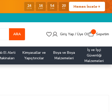
24
16
54
19
:
:
:
Hemen İncele
GÜN
SAAT
DAK
SN
ARA
Giriş Yap / Üye Ol
Sepetim
İş ve İşçi
lı El Aleti
Kimyasallar ve
Boya ve Boya
Güvenliği
akinaları
Yapıştırıcılar
Malzemeleri
Malzemeleri