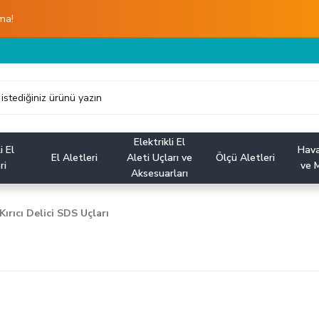
ma!
Elektrikli El
i El
Hava
El Aletleri
Aleti Uçları ve
Ölçü Aletleri
ri
ve M
Aksesuarları
Kırıcı Delici SDS Uçları