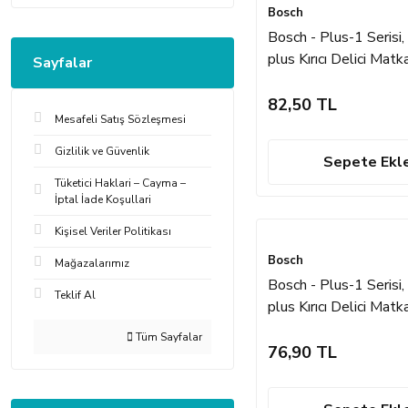
Bosch
Bosch - Plus-1 Serisi
plus Kırıcı Delici Mat
Sayfalar
6*160 mm
82,50 TL
Mesafeli Satış Sözleşmesi
Gizlilik ve Güvenlik
Sepete Ekl
Tüketici Haklari – Cayma –
İptal İade Koşullari
Kişisel Veriler Politikası
Bosch
Mağazalarımız
Bosch - Plus-1 Serisi
Teklif Al
plus Kırıcı Delici Mat
4*110 mm
Tüm Sayfalar
76,90 TL