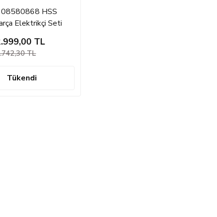
608580868 HSS
rça Elektrikçi Seti
2.999,00 TL
.742,30 TL
Tükendi