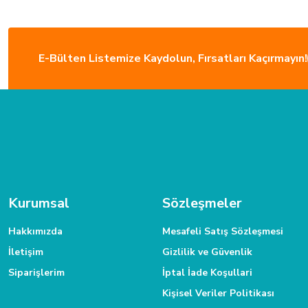
E-Bülten Listemize Kaydolun, Fırsatları Kaçırmayın!
ÜCRETSİZ KARGO
Türkiye’nin her yerine sorunsuz teslimat ile alışveriş keyfi İkmal'de!
MÜŞTERİ HİZMETLERİ
Daha fazla bilgiye ihtiyacınız varsa 0312 385 58 00 numarasından bize
Kurumsal
Sözleşmeler
Hakkımızda
Mesafeli Satış Sözleşmesi
İletişim
Gizlilik ve Güvenlik
Siparişlerim
İptal İade Koşullari
Kişisel Veriler Politikası