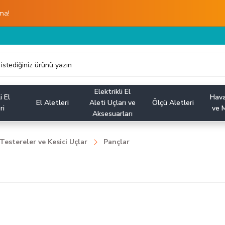
ma!
Elektrikli El
i El
Hava
El Aletleri
Aleti Uçları ve
Ölçü Aletleri
ri
ve M
Aksesuarları
Testereler ve Kesici Uçlar
Pançlar