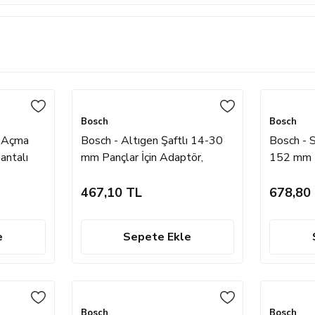
Bosch
Bosch
k Açma
Bosch - Altıgen Şaftlı 14-30
Bosch - 
antalı
mm Pançlar İçin Adaptör,
152 mm P
Anahtar Ağzı 9,52 mm
467,10 TL
678,80
e
Sepete Ekle
Bosch
Bosch