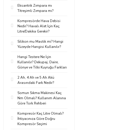
Eksantrik Zımpara mı
Titreşimli Zımpara mı?
Kompresörde Hava Debisi
Nedir? Havalı Alet İçin Kaç
Litre/Dakika Gerekir?
Silikon mu Mastik mi? Hangi
Yüzeyde Hangisi Kullanılır?
Hangi Testere Ne İçin
Kullanılır? Dekupaj, Daire,
Gönye ve Tilki Kuyruğu Farkları
2 Ah, 4 Ah ve 5 Ah Akü
Arasındaki Fark Nedir?
Somun Sıkma Makinesi Kaç
Nm Olmalı? Kullanım Alanına
Göre Tork Rehberi
Kompresör Kaç Litre Olmalı?
İhtiyacınıza Göre Doğru
Kompresör Seçimi