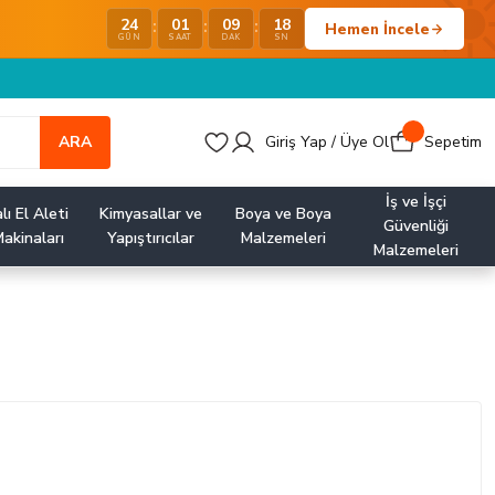
24
01
09
17
:
:
:
Hemen İncele
GÜN
SAAT
DAK
SN
ARA
Giriş Yap / Üye Ol
Sepetim
İş ve İşçi
lı El Aleti
Kimyasallar ve
Boya ve Boya
Güvenliği
akinaları
Yapıştırıcılar
Malzemeleri
Malzemeleri