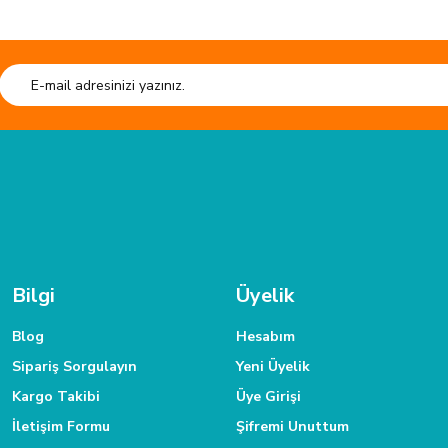
HIZLI GÖNDERİ
Tüm siparişleriniz hızlıca kargoya verilmektedir.
Tüm verileriniz 25
TAKSİT İMKANI
 ulaşabilirsiniz.
Siparişlerinizde kredi kartınıza taksit yapabilirsiniz.
Bilgi
Üyelik
Blog
Hesabım
Sipariş Sorgulayın
Yeni Üyelik
Kargo Takibi
Üye Girişi
İletişim Formu
Şifremi Unuttum