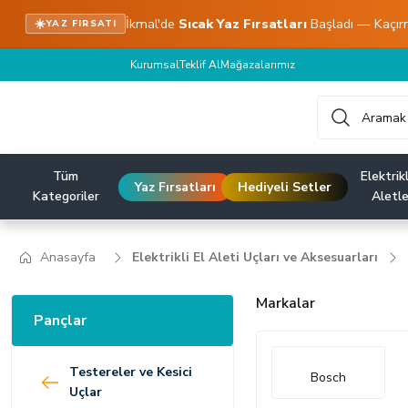
İkmal'de
Sıcak Yaz Fırsatları
Başladı — Kaçır
☀️
YAZ FIRSATI
Kurumsal
Teklif Al
Mağazalarımız
Tüm
Elektrikl
Yaz Fırsatları
Hediyeli Setler
Kategoriler
Aletle
Anasayfa
Elektrikli El Aleti Uçları ve Aksesuarları
Markalar
Pançlar
Testereler ve Kesici
Bosch
Uçlar