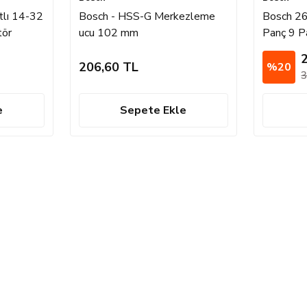
tlı 14-32
Bosch - HSS-G Merkezleme
Bosch 2
tör
ucu 102 mm
Panç 9 Pa
206,60 TL
%20
3
e
Sepete Ekle