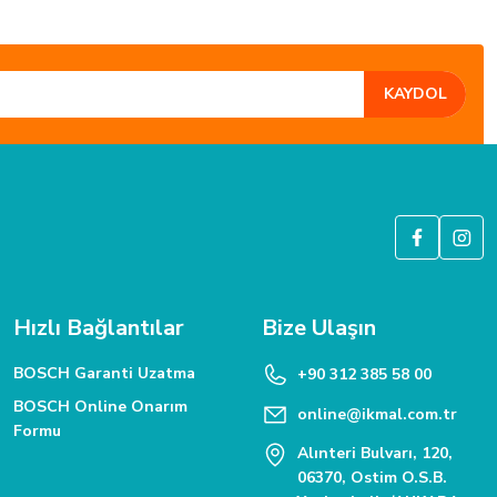
KAYDOL
GÜVENLİ ALIŞVERİŞ
6 Bit SSL güvenlik sertifikası ile korunmaktadır.
Hızlı Bağlantılar
Bize Ulaşın
BOSCH Garanti Uzatma
+90 312 385 58 00
BOSCH Online Onarım
online@ikmal.com.tr
Formu
Alınteri Bulvarı, 120,
06370, Ostim O.S.B.