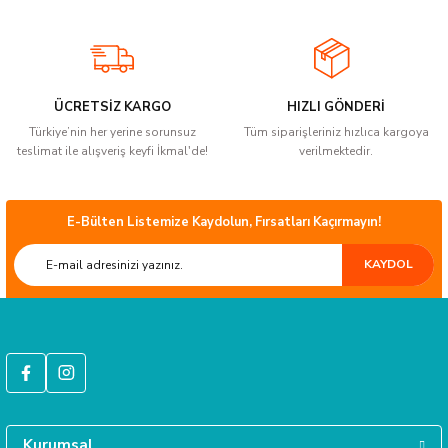
ÜCRETSİZ KARGO
HIZLI GÖNDERİ
sları
Türkiye’nin her yerine sorunsuz
Tüm siparişleriniz hızlıca kargoya
teslimat ile alışveriş keyfi İkmal'de!
verilmektedir.
Ekipmanları
lastarlar
E-Bülten Listemize Kaydolun, Fırsatları Kaçırmayın!
KAYDOL
inler
Kurumsal