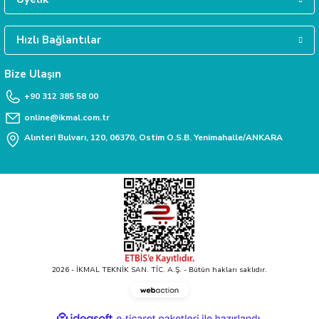
Hızlı Bağlantılar
TAKSİT İMKANI
Siparişlerinizde kredi kartınıza taksit yapabilirsiniz.
Bize Ulaşın
+90 312 385 58 00
online@ikmal.com.tr
Alınteri Bulvarı, 120, 06370, Ostim O.S.B. Yenimahalle/ANKARA
2026 - İKMAL TEKNİK SAN. TİC. A.Ş. - Bütün hakları saklıdır.
Webaction
-
E-
ideasoft
ile
e-