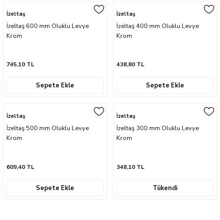
naları
ve Yağdanlıklar
p Uçları
Gönye ve Profil Kesme Makinaları
Lokma Anahtar ve Aparatları
Panter Testere Bıçakları
İzeltaş
İzeltaş
İzeltaş 600 mm Oluklu Levye
İzeltaş 400 mm Oluklu Levye
ancaları
 Uçları
Krom
Panter Testere ve Sünger Kesme Makinal
Tork Anahtarı
Krom
arı Elektrikli
rı
Panter Testere ve Tilki Kuyruğu
Yıldız Anahtarlar
745,10 TL
438,80 TL
akinaları
Planyalar
Sepete Ekle
Sepete Ekle
olisaj Makinaları
çları
İzeltaş
İzeltaş
İzeltaş 500 mm Oluklu Levye
İzeltaş 300 mm Oluklu Levye
ları
ici Uçlar
Krom
Krom
ı
609,40 TL
348,10 TL
e Nokta Zımbalar
Sepete Ekle
Tükendi
kenceler