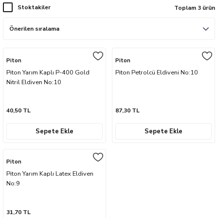
Stoktakiler
Toplam 3 ürün
naları
ve Yağdanlıklar
p Uçları
Gönye ve Profil Kesme Makinaları
Lokma Anahtar ve Aparatları
Panter Testere Bıçakları
ancaları
 Uçları
Panter Testere ve Sünger Kesme Makinal
Tork Anahtarı
arı Elektrikli
rı
Panter Testere ve Tilki Kuyruğu
Yıldız Anahtarlar
Piton
Piton
Piton Yarım Kaplı P-400 Gold
Piton Petrolcü Eldiveni No:10
Nitril Eldiven No:10
akinaları
Planyalar
olisaj Makinaları
çları
40,50 TL
87,30 TL
ları
ici Uçlar
Sepete Ekle
Sepete Ekle
ı
Piton
Piton Yarım Kaplı Latex Eldiven
e Nokta Zımbalar
No:9
kenceler
31,70 TL