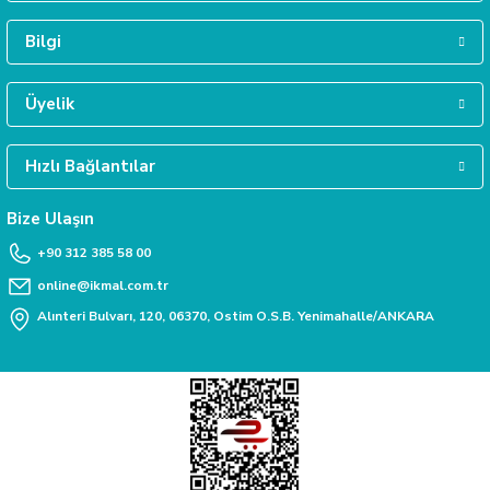
Bilgi
MÜŞTERİ HİZMETLERİ
Daha fazla bilgiye ihtiyacınız varsa 0312 385 58 00 numarasından bize ulaşabili
Üyelik
Hızlı Bağlantılar
TAKSİT İMKANI
Siparişlerinizde kredi kartınıza taksit yapabilirsiniz.
Bize Ulaşın
+90 312 385 58 00
online@ikmal.com.tr
Alınteri Bulvarı, 120, 06370, Ostim O.S.B. Yenimahalle/ANKARA