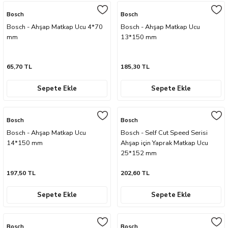
naları
ve Yağdanlıklar
p Uçları
Gönye ve Profil Kesme Makinaları
Lokma Anahtar ve Aparatları
Panter Testere Bıçakları
Bosch
Bosch
Bosch - Ahşap Matkap Ucu 4*70
Bosch - Ahşap Matkap Ucu
ancaları
 Uçları
mm
Panter Testere ve Sünger Kesme Makinal
Tork Anahtarı
13*150 mm
arı Elektrikli
rı
Panter Testere ve Tilki Kuyruğu
Yıldız Anahtarlar
65,70 TL
185,30 TL
akinaları
Planyalar
Sepete Ekle
Sepete Ekle
olisaj Makinaları
çları
Bosch
Bosch
Bosch - Ahşap Matkap Ucu
Bosch - Self Cut Speed Serisi
ları
ici Uçlar
14*150 mm
Ahşap için Yaprak Matkap Ucu
25*152 mm
ı
197,50 TL
202,60 TL
e Nokta Zımbalar
Sepete Ekle
Sepete Ekle
kenceler
Bosch
Bosch