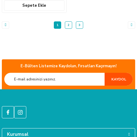
Sepete Ekle
1
2
3
E-Bülten Listemize Kaydolun, Fırsatları Kaçırmayın!
ÜCRETSİZ KARGO
KAYDOL
Türkiye’nin her yerine sorunsuz teslimat ile alışveriş keyfi İkmal'de!
HIZLI GÖNDERİ
Tüm siparişleriniz hızlıca kargoya verilmektedir.
Kurumsal