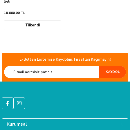
Seti
18.660,00 TL
Tükendi
E-Bülten Listemize Kaydolun, Fırsatları Kaçırmayın!
ÜCRETSİZ KARGO
KAYDOL
Türkiye’nin her yerine sorunsuz teslimat ile alışveriş keyfi İkmal'de!
HIZLI GÖNDERİ
Tüm siparişleriniz hızlıca kargoya verilmektedir.
Kurumsal