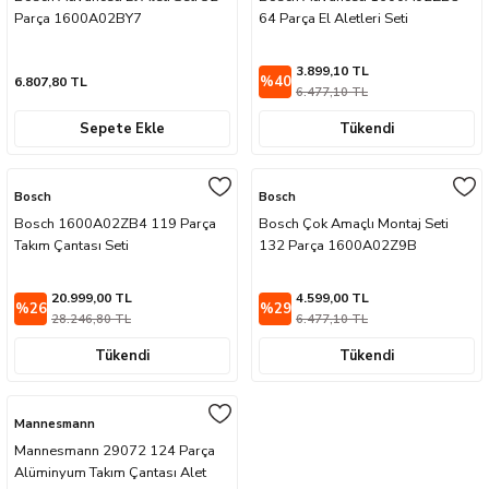
Parça 1600A02BY7
64 Parça El Aletleri Seti
3.899,10 TL
%40
6.807,80 TL
6.477,10 TL
Sepete Ekle
Tükendi
Bosch
Bosch
Bosch 1600A02ZB4 119 Parça
Bosch Çok Amaçlı Montaj Seti
Takım Çantası Seti
132 Parça 1600A02Z9B
20.999,00 TL
4.599,00 TL
%26
%29
28.246,80 TL
6.477,10 TL
Tükendi
Tükendi
Mannesmann
Mannesmann 29072 124 Parça
Alüminyum Takım Çantası Alet