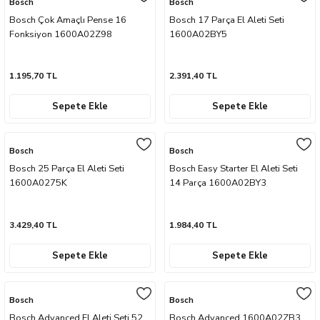
Bosch
Bosch
Bosch Çok Amaçlı Pense 16
Bosch 17 Parça El Aleti Seti
Fonksiyon 1600A02Z98
1600A02BY5
1.195,70 TL
2.391,40 TL
sları
Sepete Ekle
Sepete Ekle
Ekipmanları
lastarlar
Bosch
Bosch
Bosch 25 Parça El Aleti Seti
Bosch Easy Starter El Aleti Seti
1600A0275K
14 Parça 1600A02BY3
3.429,40 TL
1.984,40 TL
Sepete Ekle
Sepete Ekle
inler
Bosch
Bosch
Bosch Advanced El Aleti Seti 52
Bosch Advanced 1600A02ZB3