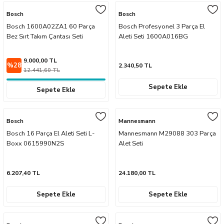
naları
ve Yağdanlıklar
p Uçları
Gönye ve Profil Kesme Makinaları
Lokma Anahtar ve Aparatları
Panter Testere Bıçakları
Bosch
Bosch
Bosch 1600A02ZA1 60 Parça
Bosch Profesyonel 3 Parça El
ancaları
 Uçları
Bez Sırt Takım Çantası Seti
Panter Testere ve Sünger Kesme Makinal
Tork Anahtarı
Aleti Seti 1600A016BG
arı Elektrikli
rı
Panter Testere ve Tilki Kuyruğu
Yıldız Anahtarlar
9.000,00 TL
%28
2.340,50 TL
12.441,60 TL
akinaları
Planyalar
Sepete Ekle
Sepete Ekle
olisaj Makinaları
çları
Bosch
Mannesmann
Bosch 16 Parça El Aleti Seti L-
Mannesmann M29088 303 Parça
ları
ici Uçlar
Boxx 0615990N2S
Alet Seti
ı
6.207,40 TL
24.180,00 TL
e Nokta Zımbalar
Sepete Ekle
Sepete Ekle
kenceler