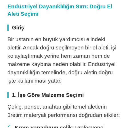
Endüstriyel Dayanıklılığın Sırrı: Doğru El
aları
e Yağdanlıklar
Uçları
Gönye ve Profil Kesme Makinaları
Lokma Anahtar ve Aparatları
Panter Testere Bıçakları
Aleti Seçimi
ncaları
Uçları
Panter Testere ve Sünger Kesme Makinalar
Tork Anahtarı
Giriş
Bir ustanın en büyük yardımcısı elindeki
ı Elektrikli
ı
Panter Testere ve Tilki Kuyruğu
Yıldız Anahtarlar
alettir. Ancak doğru seçilmeyen bir el aleti, işi
inaları
Planyalar
kolaylaştırmak yerine hem zaman hem de
malzeme kaybına neden olabilir. Endüstriyel
isaj Makinaları
arı
dayanıklılığın temelinde, doğru aletin doğru
işte kullanılması yatar.
rı
ici Uçlar
1. İşe Göre Malzeme Seçimi
Çekiç, pense, anahtar gibi temel aletlerin
 Nokta Zımbalar
üretim materyali performansı doğrudan etkiler:
kenceler
Krom-vanadyum çelik:
Profesyonel