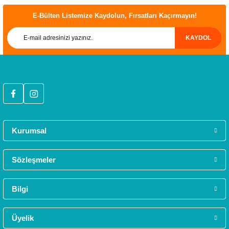
E-Bülten Listemize Kaydolun, Fırsatları Kaçırmayın!
ÜCRETSİZ KARGO
KAYDOL
Türkiye’nin her yerine sorunsuz teslimat ile alışveriş keyfi İkmal'de!
HIZLI GÖNDERİ
Tüm siparişleriniz hızlıca kargoya verilmektedir.
Kurumsal
GÜVENLİ ALIŞVERİŞ
Tüm verileriniz 256 Bit SSL güvenlik sertifikası ile korunmaktadır.
Sözleşmeler
Bilgi
MÜŞTERİ HİZMETLERİ
Daha fazla bilgiye ihtiyacınız varsa 0312 385 58 00 numarasından bize ulaşabilirs
Üyelik