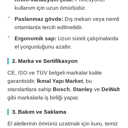
kullanım için uzun ömürlüdür.
Paslanmaz gövde:
Dış mekan veya nemli
ortamlarda tercih edilmelidir.
Ergonomik sap:
Uzun süreli çalışmalarda
ları
el yorgunluğunu azaltır.
ipmanları
2. Marka ve Sertifikasyon
astarlar
CE, ISO ve TÜV belgeli markalar kalite
garantisidir.
İkmal Yapı Market
, bu
standartlara sahip
Bosch
,
Stanley
ve
DeWalt
gibi markalarla iş birliği yapar.
inler
3. Bakım ve Saklama
El aletlerinin ömrünü uzatmak için kuru, temiz