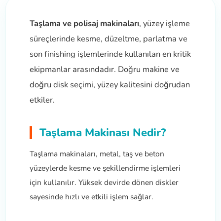
naları
ve Yağdanlıklar
p Uçları
Gönye ve Profil Kesme Makinaları
Lokma Anahtar ve Aparatları
Panter Testere Bıçakları
Taşlama ve polisaj makinaları
, yüzey işleme
ancaları
 Uçları
Panter Testere ve Sünger Kesme Makinal
Tork Anahtarı
süreçlerinde kesme, düzeltme, parlatma ve
son finishing işlemlerinde kullanılan en kritik
arı Elektrikli
rı
Panter Testere ve Tilki Kuyruğu
Yıldız Anahtarlar
ekipmanlar arasındadır. Doğru makine ve
doğru disk seçimi, yüzey kalitesini doğrudan
akinaları
Planyalar
etkiler.
olisaj Makinaları
çları
Taşlama Makinası Nedir?
ları
ici Uçlar
Taşlama makinaları, metal, taş ve beton
ı
yüzeylerde kesme ve şekillendirme işlemleri
e Nokta Zımbalar
için kullanılır. Yüksek devirde dönen diskler
sayesinde hızlı ve etkili işlem sağlar.
kenceler