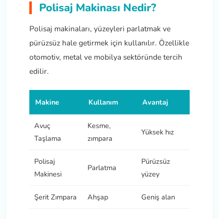
Polisaj Makinası Nedir?
Polisaj makinaları, yüzeyleri parlatmak ve
pürüzsüz hale getirmek için kullanılır. Özellikle
sları
otomotiv, metal ve mobilya sektöründe tercih
edilir.
Ekipmanları
Makine
Kullanım
Avantaj
lastarlar
Avuç
Kesme,
Yüksek hız
Taşlama
zımpara
Polisaj
Pürüzsüz
Parlatma
Makinesi
yüzey
inler
Şerit Zımpara
Ahşap
Geniş alan