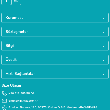
talimatlara uyarsanız çok temiz hızlı
Tüm siparişleriniz hızlıca kargoya verilmektedir.
kesiyor. kesim tahtası sistem çantası
harika. Bir de Bosh çanta hediye
gönderilmiş teşekkür ederim.
Kurumsal
Ülkü Hilal Kaçar | 04/04/2026
GÜVENLİ ALIŞVERİŞ
Tüm verileriniz 256 Bit SSL güvenlik sertifikası ile korunmaktadır.
Sözleşmeler
2 günde gönderip Kayseri'ye teslim edildi.
Paketleme ve ürün çok iyi yapılmıştı.
Gökmen Başar | 08/01/2026
Bilgi
MÜŞTERİ HİZMETLERİ
Daha fazla bilgiye ihtiyacınız varsa 0312 385 58 00 numarasından bize ulaşabili
Deneyimini Paylaş
Üyelik
Hızlı Bağlantılar
TAKSİT İMKANI
Siparişlerinizde kredi kartınıza taksit yapabilirsiniz.
Bize Ulaşın
+90 312 385 58 00
online@ikmal.com.tr
Alınteri Bulvarı, 120, 06370, Ostim O.S.B. Yenimahalle/ANKARA