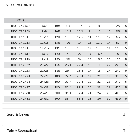
TS ISO 3793 DIN 896
KOD
1800 07 0607
6x7
105
8.6
9.6
7
8
8
25
5
1800 07 0809
8x9
105
11.2
12.2
9
10
10
35
5
sları
1800 07 1011
10x11
120
13.6
14.6
11
11.5
12
55
5
1800 07 1213
12x13
135
16
17
12
12.5
14
80
5
Ekipmanları
1800 07 1415
14x15
135
18.5
19.5
13
13.5
16
110
5
1800 07 1617
16x17
150
21
22
14
14.5
18
150
5
1800 07 1819
18x19
150
23
24
15
15.5
20
170
5
lastarlar
1800 07 2022
20x22
165
25.4
27.4
16
18
22
220
5
1800 07 2123
21x23
165
26.4
28.4
17
19
24
240
5
1800 07 2224
22x24
180
27.4
29.4
18
20
24
330
5
1800 07 2426
24x26
180
30.4
32.4
20
22
26
340
5
1800 07 2427
24x27
180
30.4
33.4
20
23
26
400
5
1800 07 2528
25x28
200
31.4
34.4
21
24
28
400
5
1800 07 2732
27x32
200
33.4
38.4
23
26
30
435
5
inler
Soru & Cevap
Taksit Seçenekleri