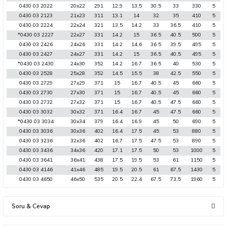
0430 03 2022
20x22
291
12,9
13,5
30.5
33
330
5
0430 03 2123
21x23
311
13.1
14
32
35
410
5
0430 03 2224
22x24
321
13,5
14.2
33
36.5
410
5
*0430 03 2227
22x27
331
14.2
15
36.5
40.5
500
5
0430 03 2426
24x26
331
14.2
14,6
36.5
39.5
495
5
0430 03 2427
24x27
331
14.2
15
36.5
40,5
495
5
*0430 03 2430
24x30
352
14.2
16.7
36.5
40
530
5
0430 03 2528
25x28
352
14.5
15.5
38
42.5
550
5
0430 03 2729
27x29
371
15
16,7
40,5
45
660
5
0430 03 2730
27x30
371
15
16,7
40,5
45
660
5
0430 03 2732
27x32
371
15
16,7
40,5
47.5
660
5
0430 03 3032
30x32
371
16.4
16,7
45
47.5
660
5
*0430 03 3034
30x34
379
16.4
16.9
45
50
690
5
0430 03 3036
30x36
402
16.4
17.5
45
53
880
5
0430 03 3236
32x36
402
16,7
17.5
47.5
53
890
5
0430 03 3436
34x36
420
17.1
17.5
50
53
1000
5
0430 03 3641
36x41
438
17.5
19.5
53
61
1150
5
0430 03 4146
41x46
485
19.5
20.5
61
67,5
1430
5
0430 03 4650
46x50
535
20.5
22.4
67,5
73,5
1960
5
Soru & Cevap