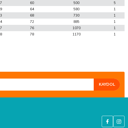
7
60
500
5
9
64
580
1
3
68
730
1
4
72
885
1
7
76
1070
1
8
78
1170
1
KAYDOL
GÜVENLİ ALIŞVERİŞ
6 Bit SSL güvenlik sertifikası ile korunmaktadır.