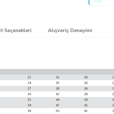
it Seçenekleri
Alışveriş Deneyimi
22
33
36
1
24
35
36
1
27
38
36
1
30
42
38
2
32
44
38
2
34
47
42
2
36
50
42
2