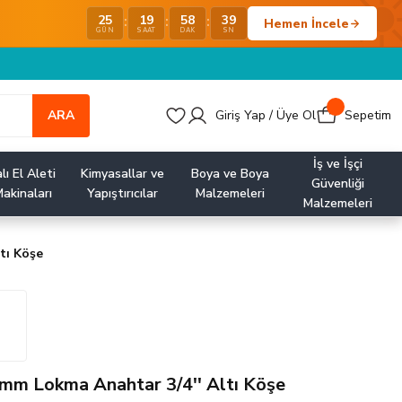
25
19
58
38
:
:
:
Hemen İncele
GÜN
SAAT
DAK
SN
ARA
Giriş Yap / Üye Ol
Sepetim
İş ve İşçi
lı El Aleti
Kimyasallar ve
Boya ve Boya
Güvenliği
akinaları
Yapıştırıcılar
Malzemeleri
Malzemeleri
tı Köşe
 mm Lokma Anahtar 3/4'' Altı Köşe