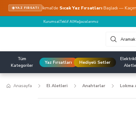
İkmal'de
Sıcak Yaz Fırsatları
Başladı — Kaçır
☀️
YAZ FIRSATI
Kurumsal
Teklif Al
Mağazalarımız
Tüm
Elektrikl
Yaz Fırsatları
Hediyeli Setler
Kategoriler
Aletle
Anasayfa
El Aletleri
Anahtarlar
Lokma A