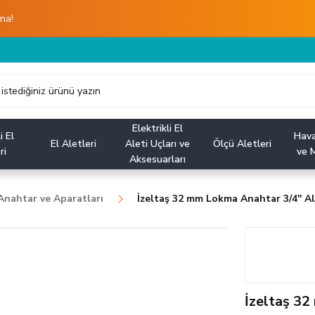
ma!
Elektrikli El
i El
Hava
El Aletleri
Aleti Uçları ve
Ölçü Aletleri
ri
ve M
Aksesuarları
nahtar ve Aparatları
İzeltaş 32 mm Lokma Anahtar 3/4'' Al
İzeltaş 32