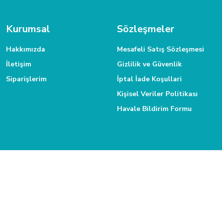
Gökmen Başar | 08/01/2026
Daha fazla bilgiye ihtiyacınız varsa 0312 385 58 00 numarasından bize
Kurumsal
Sözleşmeler
Deneyimini Paylaş
Hakkımızda
Mesafeli Satış Sözleşmesi
İletişim
Gizlilik ve Güvenlik
Siparişlerim
İptal İade Koşullari
Kişisel Veriler Politikası
Havale Bildirim Formu