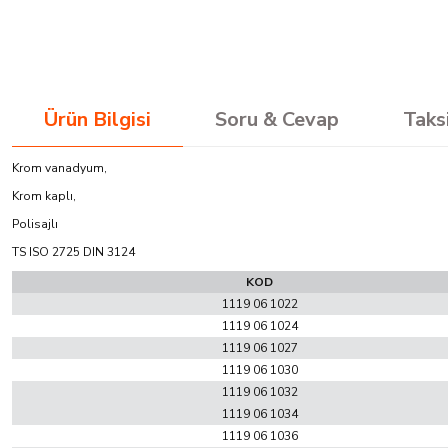
Ürün Bilgisi
Soru & Cevap
Taks
Krom vanadyum,
Krom kaplı,
Polisajlı
TS ISO 2725 DIN 3124
KOD
1119 06 1022
1119 06 1024
1119 06 1027
1119 06 1030
1119 06 1032
1119 06 1034
1119 06 1036