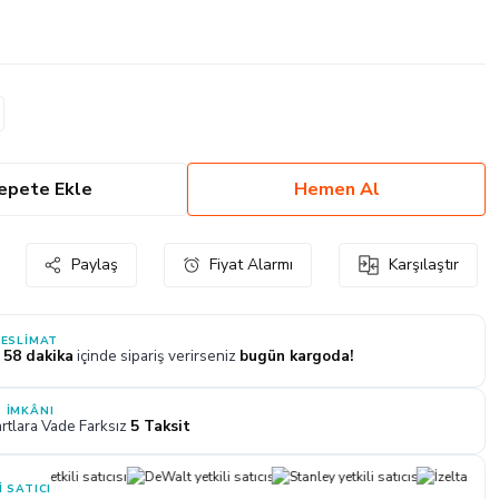
epete Ekle
Hemen Al
Paylaş
Fiyat Alarmı
Karşılaştır
TESLIMAT
 58 dakika
içinde sipariş verirseniz
bugün kargoda!
 İMKÂNI
rtlara Vade Farksız
5 Taksit
I SATICI