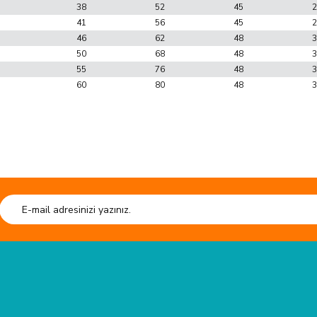
38
52
45
2
41
56
45
2
46
62
48
3
50
68
48
3
55
76
48
3
60
80
48
3
sun.
Ürün hakkında henüz soru sorulmamış.
e kaliteli ürün.
Soru Sor
HIZLI GÖNDERİ
esiyor. kesim tahtası sistem çantası
Tüm siparişleriniz hızlıca kargoya verilmektedir.
Tüm verileriniz 25
.
TAKSİT İMKANI