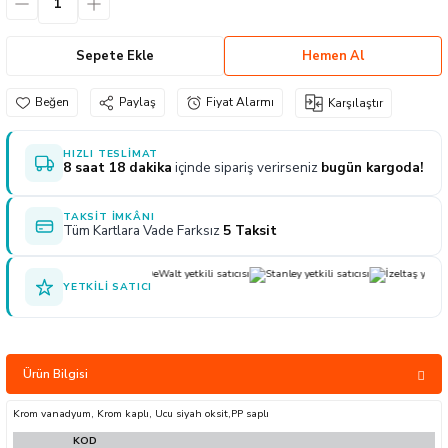
naları
ve Yağdanlıklar
p Uçları
Gönye ve Profil Kesme Makinaları
Lokma Anahtar ve Aparatları
Panter Testere Bıçakları
Sepete Ekle
Hemen Al
ancaları
 Uçları
Panter Testere ve Sünger Kesme Makinal
Tork Anahtarı
Paylaş
Fiyat Alarmı
Karşılaştır
arı Elektrikli
rı
Panter Testere ve Tilki Kuyruğu
Yıldız Anahtarlar
HIZLI TESLIMAT
8 saat 18 dakika
içinde sipariş verirseniz
bugün kargoda!
akinaları
Planyalar
TAKSIT İMKÂNI
olisaj Makinaları
çları
Tüm Kartlara Vade Farksız
5 Taksit
ları
ici Uçlar
YETKILI SATICI
ı
e Nokta Zımbalar
Ürün Bilgisi
kenceler
Krom vanadyum, Krom kaplı, Ucu siyah oksit,PP saplı
KOD