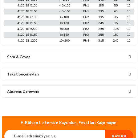
4120 18 5100
4.5x100
Ph1
185
55
10
4120 18 5150
4.5x150
Ph1
235
60
10
4120 18 6100
6x100
Ph2
195
85
10
4120 18 6150
6x150
Ph2
245
95
10
4120 18 6200
6x200
Ph2
295
105
10
sları
4120 18 8150
8x150
Ph3
255
150
10
4120 18 1200
10x200
Ph4
315
240
10
Ekipmanları
Soru & Cevap
lastarlar
Taksit Seçenekleri
Ürün hakkında henüz soru sorulmamış.
Alışveriş Deneyimi
Soru Sor
Ürünler güzel çok kısa sürede elime ulaştı.
Çok teşekkür ederim Hayırlı işler olsun.
inler
mustafa serper | 24/07/2026
E-Bülten Listemize Kaydolun, Fırsatları Kaçırmayın!
ÜCRETSİZ KARGO
Hızlı kargo, sipariş verdim ertesi gün
KAYDOL
tesim aldım, paketleme gayet iyi hesaplı ve