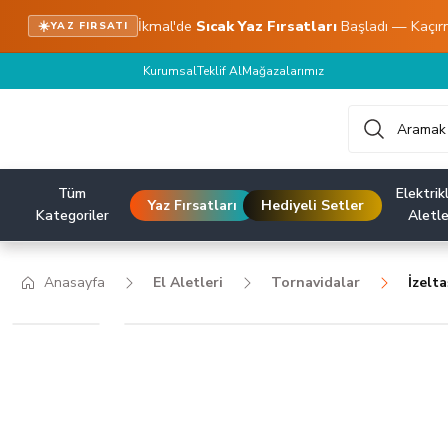
İkmal'de
Sıcak Yaz Fırsatları
Başladı — Kaçır
☀️
YAZ FIRSATI
Kurumsal
Teklif Al
Mağazalarımız
Tüm
Elektrikl
Yaz Fırsatları
Hediyeli Setler
Kategoriler
Aletle
Anasayfa
El Aletleri
Tornavidalar
İzelt