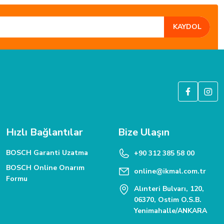
KAYDOL
Hızlı Bağlantılar
Bize Ulaşın
BOSCH Garanti Uzatma
+90 312 385 58 00
BOSCH Online Onarım
online@ikmal.com.tr
Formu
Alınteri Bulvarı, 120,
06370, Ostim O.S.B.
Yenimahalle/ANKARA