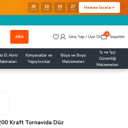
25
10
19
26
:
:
:
Hemen İncele
GÜN
SAAT
DAK
SN
0
ARA
Giriş Yap / Üye Ol
Sepetim
İş ve İşçi
lı El Aleti
Kimyasallar ve
Boya ve Boya
Güvenliği
akinaları
Yapıştırıcılar
Malzemeleri
Malzemeleri
200 Kraft Tornavida Düz