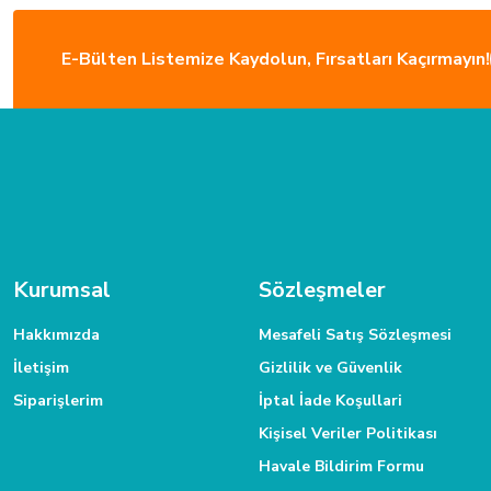
2 günde gönderip Kayseri'ye teslim edildi. Paketleme ve ürün çok iyi yapılmıştı
Gökmen Başar | 08/01/2026
E-Bülten Listemize Kaydolun, Fırsatları Kaçırmayın!
Deneyimini Paylaş
Kurumsal
Sözleşmeler
Hakkımızda
Mesafeli Satış Sözleşmesi
İletişim
Gizlilik ve Güvenlik
Siparişlerim
İptal İade Koşullari
Kişisel Veriler Politikası
Havale Bildirim Formu