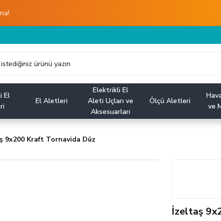
ma!
Elektrikli El
i El
Hava
El Aletleri
Aleti Uçları ve
Ölçü Aletleri
ri
ve M
Aksesuarları
aş 9x200 Kraft Tornavida Düz
İzeltaş 9x