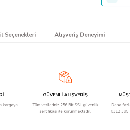
it Seçenekleri
Alışveriş Deneyimi
sun.
Ürün hakkında henüz soru sorulmamış.
e kaliteli ürün.
Soru Sor
Rİ
GÜVENLİ ALIŞVERİŞ
MÜŞT
esiyor. kesim tahtası sistem çantası
ca kargoya
Tüm verileriniz 256 Bit SSL güvenlik
Daha fazla
sertifikası ile korunmaktadır.
0312 385 