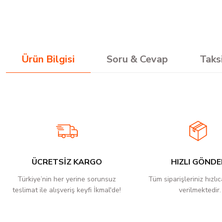
Ürün Bilgisi
Soru & Cevap
Taks
Ürünler güzel çok kısa sürede elime ulaştı. Çok teşekkür ederim Hayırlı işler ol
mustafa serper | 24/07/2026
Hızlı kargo, sipariş verdim ertesi gün tesim aldım, paketleme gayet iyi hesaplı v
Fatih mehmet Şimşek | 01/07/2026
ÜCRETSİZ KARGO
HIZLI GÖNDE
2 gün içinde ulaştı kullanımı çok kolay talimatlara uyarsanız çok temiz hızlı k
Türkiye’nin her yerine sorunsuz
Tüm siparişleriniz hızlı
harika. Bir de Bosh çanta hediye gönderilmiş teşekkür ederim.
teslimat ile alışveriş keyfi İkmal'de!
verilmektedir.
Ülkü Hilal Kaçar | 04/04/2026