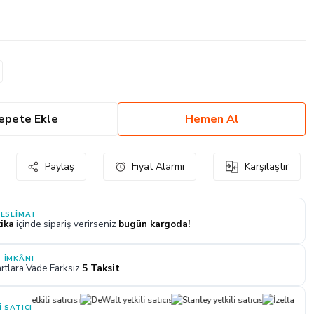
epete Ekle
Hemen Al
Paylaş
Fiyat Alarmı
Karşılaştır
TESLIMAT
ika
içinde sipariş verirseniz
bugün kargoda!
 İMKÂNI
rtlara Vade Farksız
5 Taksit
I SATICI