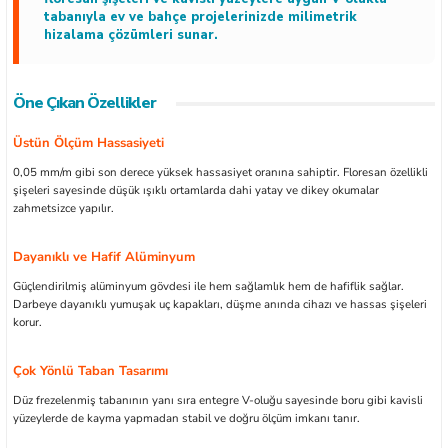
tabanıyla ev ve bahçe projelerinizde milimetrik
hizalama çözümleri sunar.
Öne Çıkan Özellikler
ları
Üstün Ölçüm Hassasiyeti
kipmanları
0,05 mm/m gibi son derece yüksek hassasiyet oranına sahiptir. Floresan özellikli
şişeleri sayesinde düşük ışıklı ortamlarda dahi yatay ve dikey okumalar
zahmetsizce yapılır.
astarlar
Dayanıklı ve Hafif Alüminyum
Güçlendirilmiş alüminyum gövdesi ile hem sağlamlık hem de hafiflik sağlar.
Darbeye dayanıklı yumuşak uç kapakları, düşme anında cihazı ve hassas şişeleri
korur.
inler
Çok Yönlü Taban Tasarımı
Düz frezelenmiş tabanının yanı sıra entegre V-oluğu sayesinde boru gibi kavisli
yüzeylerde de kayma yapmadan stabil ve doğru ölçüm imkanı tanır.