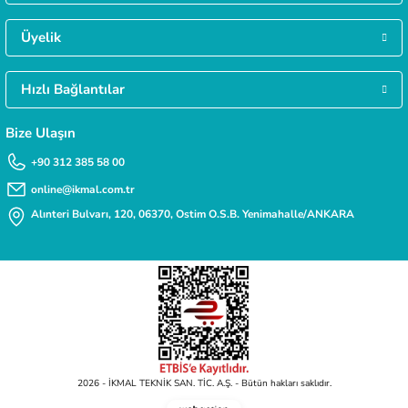
MÜŞTERİ HİZMETLERİ
Daha fazla bilgiye ihtiyacınız varsa 0312 385 58 00 numarasından bize ulaşabilirsi
Deneyimini Paylaş
Üyelik
Hızlı Bağlantılar
TAKSİT İMKANI
Siparişlerinizde kredi kartınıza taksit yapabilirsiniz.
Bize Ulaşın
+90 312 385 58 00
online@ikmal.com.tr
Alınteri Bulvarı, 120, 06370, Ostim O.S.B. Yenimahalle/ANKARA
2026 - İKMAL TEKNİK SAN. TİC. A.Ş. - Bütün hakları saklıdır.