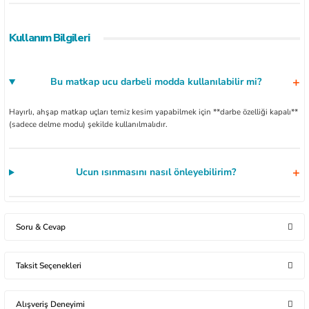
Kullanım Bilgileri
Bu matkap ucu darbeli modda kullanılabilir mi?
Hayırlı, ahşap matkap uçları temiz kesim yapabilmek için **darbe özelliği kapalı**
(sadece delme modu) şekilde kullanılmalıdır.
Ucun ısınmasını nasıl önleyebilirim?
Soru & Cevap
Taksit Seçenekleri
Ürün hakkında henüz soru sorulmamış.
Alışveriş Deneyimi