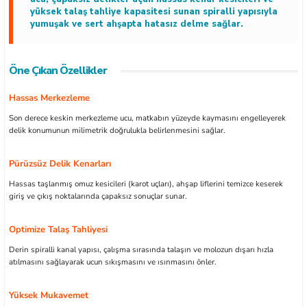
yüksek talaş tahliye kapasitesi sunan spiralli yapısıyla
yumuşak ve sert ahşapta hatasız delme sağlar.
Öne Çıkan Özellikler
ları
Hassas Merkezleme
kipmanları
Son derece keskin merkezleme ucu, matkabın yüzeyde kaymasını engelleyerek
delik konumunun milimetrik doğrulukla belirlenmesini sağlar.
astarlar
Pürüzsüz Delik Kenarları
Hassas taşlanmış omuz kesicileri (karot uçları), ahşap liflerini temizce keserek
giriş ve çıkış noktalarında çapaksız sonuçlar sunar.
Optimize Talaş Tahliyesi
inler
Derin spiralli kanal yapısı, çalışma sırasında talaşın ve molozun dışarı hızla
atılmasını sağlayarak ucun sıkışmasını ve ısınmasını önler.
Yüksek Mukavemet