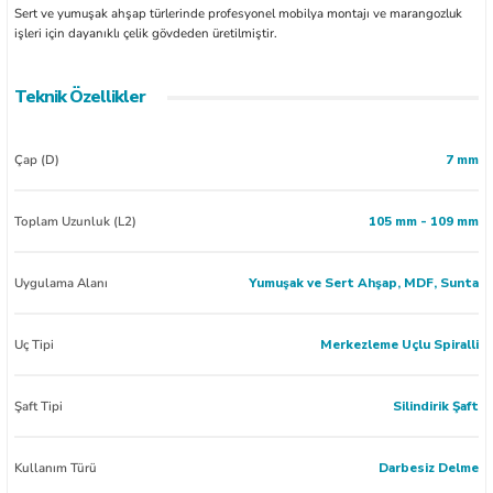
Sert ve yumuşak ahşap türlerinde profesyonel mobilya montajı ve marangozluk
işleri için dayanıklı çelik gövdeden üretilmiştir.
Teknik Özellikler
Çap (D)
7 mm
Toplam Uzunluk (L2)
105 mm - 109 mm
Uygulama Alanı
Yumuşak ve Sert Ahşap, MDF, Sunta
Uç Tipi
Merkezleme Uçlu Spiralli
Şaft Tipi
Silindirik Şaft
Kullanım Türü
Darbesiz Delme