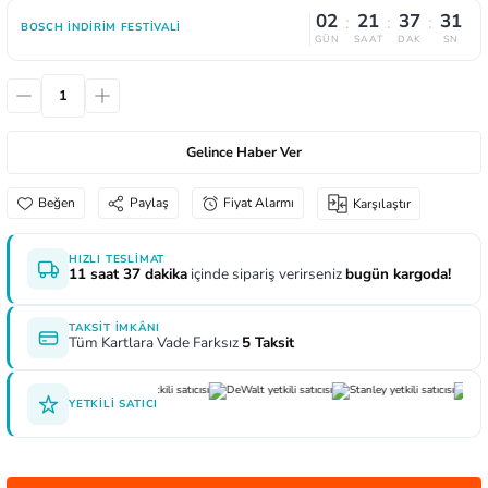
02
21
37
31
:
:
:
aları
e Yağdanlıklar
 Uçları
Gönye ve Profil Kesme Makinaları
Lokma Anahtar ve Aparatları
Panter Testere Bıçakları
BOSCH İNDIRIM FESTIVALI
GÜN
SAAT
DAK
SN
ncaları
 Uçları
Panter Testere ve Sünger Kesme Makinalar
Tork Anahtarı
rı Elektrikli
ı
Panter Testere ve Tilki Kuyruğu
Yıldız Anahtarlar
Gelince Haber Ver
inaları
Planyalar
Paylaş
Fiyat Alarmı
Karşılaştır
lisaj Makinaları
ları
HIZLI TESLIMAT
11 saat 37 dakika
içinde sipariş verirseniz
bugün kargoda!
arı
ici Uçlar
TAKSIT İMKÂNI
Tüm Kartlara Vade Farksız
5 Taksit
 Nokta Zımbalar
YETKILI SATICI
kenceler