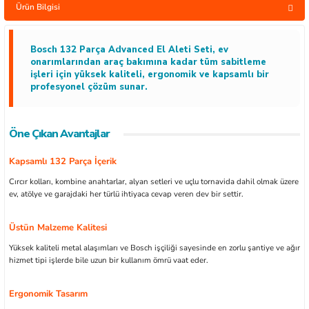
Ürün Bilgisi
Bosch 132 Parça Advanced El Aleti Seti, ev
onarımlarından araç bakımına kadar tüm sabitleme
işleri için yüksek kaliteli, ergonomik ve kapsamlı bir
ları
profesyonel çözüm sunar.
kipmanları
Öne Çıkan Avantajlar
astarlar
Kapsamlı 132 Parça İçerik
Cırcır kolları, kombine anahtarlar, alyan setleri ve uçlu tornavida dahil olmak üzere
ev, atölye ve garajdaki her türlü ihtiyaca cevap veren dev bir settir.
Üstün Malzeme Kalitesi
inler
Yüksek kaliteli metal alaşımları ve Bosch işçiliği sayesinde en zorlu şantiye ve ağır
hizmet tipi işlerde bile uzun bir kullanım ömrü vaat eder.
Ergonomik Tasarım