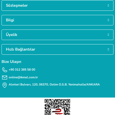
Gökmen Başar | 08/01/2026
Sözleşmeler
MÜŞTERİ HİZMETLERİ
Daha fazla bilgiye ihtiyacınız varsa 0312 385 58 00 numarasından bize ulaşabilirsi
Bilgi
Deneyimini Paylaş
Üyelik
TAKSİT İMKANI
Siparişlerinizde kredi kartınıza taksit yapabilirsiniz.
Hızlı Bağlantılar
Bize Ulaşın
+90 312 385 58 00
online@ikmal.com.tr
Alınteri Bulvarı, 120, 06370, Ostim O.S.B. Yenimahalle/ANKARA