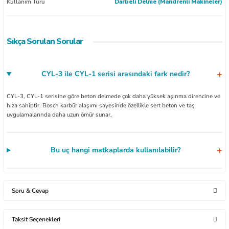
Kullanım Türü
Darbeli Delme (Mandrenli Makineler)
Sıkça Sorulan Sorular
CYL-3 ile CYL-1 serisi arasındaki fark nedir?
CYL-3, CYL-1 serisine göre beton delmede çok daha yüksek aşınma direncine ve
hıza sahiptir. Bosch karbür alaşımı sayesinde özellikle sert beton ve taş
uygulamalarında daha uzun ömür sunar.
Bu uç hangi matkaplarda kullanılabilir?
Soru & Cevap
Taksit Seçenekleri
Ürün hakkında henüz soru sorulmamış.