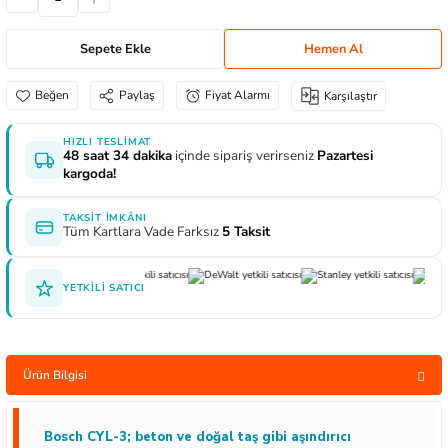
aları
e Yağdanlıklar
 Uçları
Gönye ve Profil Kesme Makinaları
Lokma Anahtar ve Aparatları
Panter Testere Bıçakları
Sepete Ekle
Hemen Al
ncaları
 Uçları
Panter Testere ve Sünger Kesme Makinalar
Tork Anahtarı
Paylaş
Fiyat Alarmı
Karşılaştır
rı Elektrikli
ı
Panter Testere ve Tilki Kuyruğu
Yıldız Anahtarlar
HIZLI TESLIMAT
48 saat 34 dakika
içinde sipariş verirseniz
Pazartesi
inaları
Planyalar
kargoda!
lisaj Makinaları
ları
TAKSIT İMKÂNI
Tüm Kartlara Vade Farksız
5 Taksit
arı
ici Uçlar
YETKILI SATICI
 Nokta Zımbalar
Ürün Bilgisi
kenceler
Bosch CYL-3; beton ve doğal taş gibi aşındırıcı