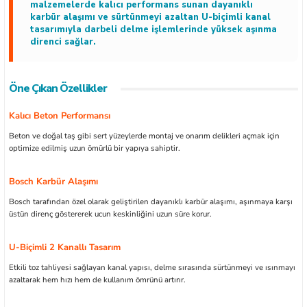
malzemelerde kalıcı performans sunan dayanıklı
karbür alaşımı ve sürtünmeyi azaltan U-biçimli kanal
tasarımıyla darbeli delme işlemlerinde yüksek aşınma
direnci sağlar.
ları
Öne Çıkan Özellikler
kipmanları
Kalıcı Beton Performansı
Beton ve doğal taş gibi sert yüzeylerde montaj ve onarım delikleri açmak için
astarlar
optimize edilmiş uzun ömürlü bir yapıya sahiptir.
Bosch Karbür Alaşımı
Bosch tarafından özel olarak geliştirilen dayanıklı karbür alaşımı, aşınmaya karşı
üstün direnç göstererek ucun keskinliğini uzun süre korur.
inler
U-Biçimli 2 Kanallı Tasarım
Etkili toz tahliyesi sağlayan kanal yapısı, delme sırasında sürtünmeyi ve ısınmayı
azaltarak hem hızı hem de kullanım ömrünü artırır.