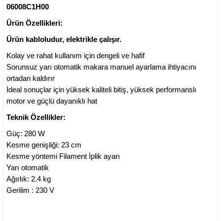
06008C1H00
Ürün Özellikleri:
Ürün kabloludur, elektrikle çalışır.
Kolay ve rahat kullanım için dengeli ve hafif
sları
Sorunsuz yarı otomatik makara manuel ayarlama ihtiyacını
ortadan kaldırır
Ekipmanları
İdeal sonuçlar için yüksek kaliteli bitiş, yüksek performanslı
motor ve güçlü dayanıklı hat
lastarlar
Teknik Özellikler:
Güç: 280 W
Kesme genişliği: 23 cm
Kesme yöntemi Filament İplik ayarı
Yarı otomatik
inler
Ağırlık: 2.4 kg
Gerilim : 230 V