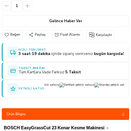
naları
ve Yağdanlıklar
p Uçları
Gönye ve Profil Kesme Makinaları
Lokma Anahtar ve Aparatları
Panter Testere Bıçakları
Gelince Haber Ver
ancaları
 Uçları
Panter Testere ve Sünger Kesme Makinal
Tork Anahtarı
Paylaş
Fiyat Alarmı
Karşılaştır
arı Elektrikli
rı
Panter Testere ve Tilki Kuyruğu
Yıldız Anahtarlar
akinaları
Planyalar
HIZLI TESLIMAT
3 saat 19 dakika
içinde sipariş verirseniz
bugün kargoda!
olisaj Makinaları
çları
TAKSIT İMKÂNI
Tüm Kartlara Vade Farksız
5 Taksit
ları
ici Uçlar
YETKILI SATICI
ı
e Nokta Zımbalar
Ürün Bilgisi
kenceler
BOSCH EasyGrassCut 23 Kenar Kesme Makinesi -