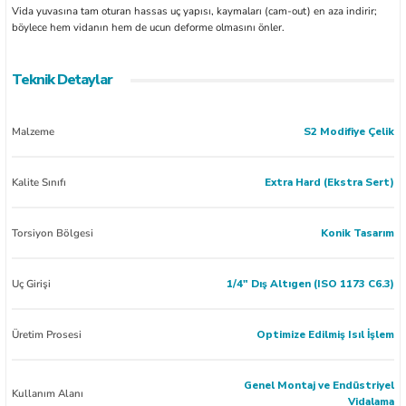
Vida yuvasına tam oturan hassas uç yapısı, kaymaları (cam-out) en aza indirir;
böylece hem vidanın hem de ucun deforme olmasını önler.
Teknik Detaylar
Malzeme
S2 Modifiye Çelik
Kalite Sınıfı
Extra Hard (Ekstra Sert)
Torsiyon Bölgesi
Konik Tasarım
Uç Girişi
1/4" Dış Altıgen (ISO 1173 C6.3)
Üretim Prosesi
Optimize Edilmiş Isıl İşlem
Genel Montaj ve Endüstriyel
Kullanım Alanı
Vidalama