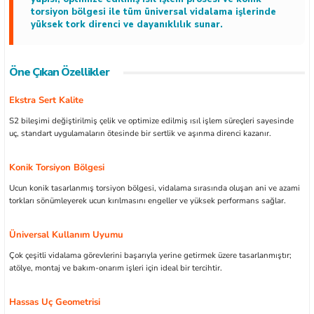
torsiyon bölgesi ile tüm üniversal vidalama işlerinde
yüksek tork direnci ve dayanıklılık sunar.
Öne Çıkan Özellikler
ları
Ekstra Sert Kalite
kipmanları
S2 bileşimi değiştirilmiş çelik ve optimize edilmiş ısıl işlem süreçleri sayesinde
uç, standart uygulamaların ötesinde bir sertlik ve aşınma direnci kazanır.
astarlar
Konik Torsiyon Bölgesi
Ucun konik tasarlanmış torsiyon bölgesi, vidalama sırasında oluşan ani ve azami
torkları sönümleyerek ucun kırılmasını engeller ve yüksek performans sağlar.
Üniversal Kullanım Uyumu
inler
Çok çeşitli vidalama görevlerini başarıyla yerine getirmek üzere tasarlanmıştır;
atölye, montaj ve bakım-onarım işleri için ideal bir tercihtir.
Hassas Uç Geometrisi