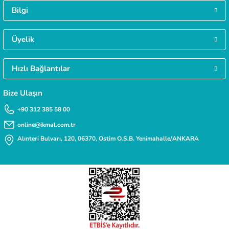
Gökmen Başar | 08/01/2026
Bilgi
MÜŞTERİ HİZMETLERİ
Daha fazla bilgiye ihtiyacınız varsa 0312 385 58 00 numarasından bize ulaşabilirsi
Deneyimini Paylaş
Üyelik
Hızlı Bağlantılar
TAKSİT İMKANI
Siparişlerinizde kredi kartınıza taksit yapabilirsiniz.
Bize Ulaşın
+90 312 385 58 00
online@ikmal.com.tr
Alınteri Bulvarı, 120, 06370, Ostim O.S.B. Yenimahalle/ANKARA