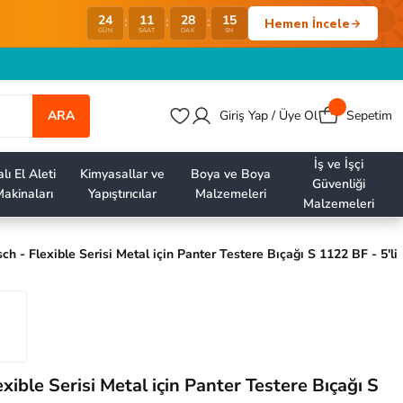
14
24
11
28
:
:
:
Hemen İncele
GÜN
SAAT
DAK
SN
ARA
Giriş Yap / Üye Ol
Sepetim
İş ve İşçi
lı El Aleti
Kimyasallar ve
Boya ve Boya
Güvenliği
akinaları
Yapıştırıcılar
Malzemeleri
Malzemeleri
ch - Flexible Serisi Metal için Panter Testere Bıçağı S 1122 BF - 5'li
xible Serisi Metal için Panter Testere Bıçağı S