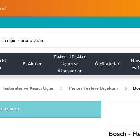
ma!
Elektrikli El Aleti
i El
Hava
El Aletleri
Uçları ve
Ölçü Aletleri
ri
ve M
Aksesuarları
Testereler ve Kesici Uçlar
Panter Testere Bıçakları
Bos
kili Satıcısı
Bosch - Fle