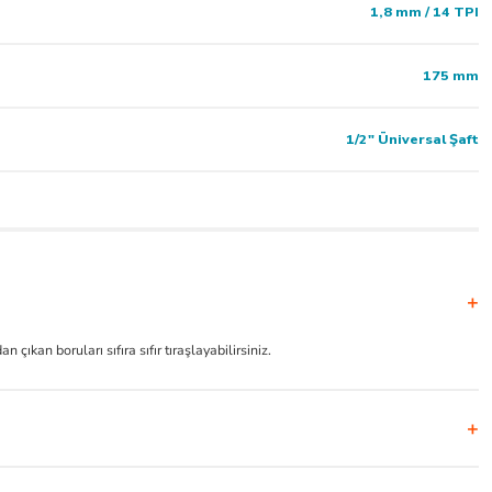
1,8 mm / 14 TPI
175 mm
1/2" Üniversal Şaft
kan boruları sıfıra sıfır tıraşlayabilirsiniz.