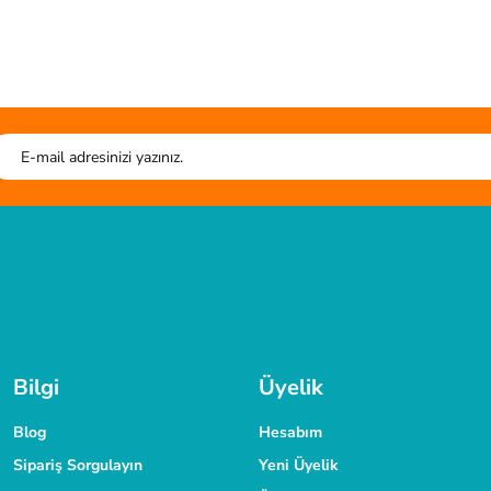
Ürün hakkında henüz soru sorulmamış.
liteli ürün.
Soru Sor
HIZLI GÖNDERİ
G
r. kesim tahtası sistem çantası harika.
Tüm siparişleriniz hızlıca kargoya verilmektedir.
Tüm verileriniz 256 Bit
TAKSİT İMKANI
laşabilirsiniz.
Siparişlerinizde kredi kartınıza taksit yapabilirsiniz.
Bilgi
Üyelik
Blog
Hesabım
Sipariş Sorgulayın
Yeni Üyelik