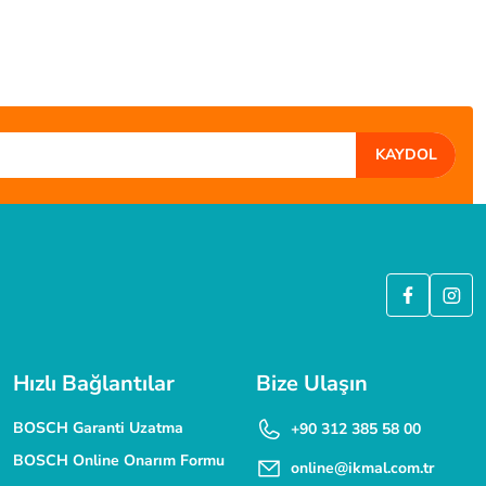
KAYDOL
ÜVENLİ ALIŞVERİŞ
 SSL güvenlik sertifikası ile korunmaktadır.
Hızlı Bağlantılar
Bize Ulaşın
BOSCH Garanti Uzatma
+90 312 385 58 00
BOSCH Online Onarım Formu
online@ikmal.com.tr