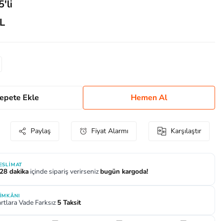
'li
L
epete Ekle
Hemen Al
Paylaş
Fiyat Alarmı
Karşılaştır
TESLIMAT
 28 dakika
içinde sipariş verirseniz
bugün kargoda!
 İMKÂNI
rtlara Vade Farksız
5 Taksit