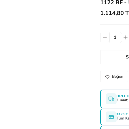
1122 BF - 5
1.114,80 T
S
HIZLI 
1 saat
TAKSIT
Tüm Ka