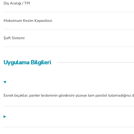
Diş Aralığı / TPI
Maksimum Kesim Kapasitesi
Şaft Sistemi
Uygulama Bilgileri
Esnek bıçaklar, panter testerenin gövdesini yüzeye tam paralel tutamadığınız dar
Ürünler güzel çok kısa sürede elime ulaştı. Çok teşekkür ederim Hayırlı işler olsun