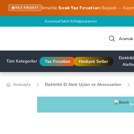
İkmal'de
Sıcak Yaz Fırsatları
Başladı — Kaçır
☀️
YAZ FIRSATI
Kurumsal
Teklif Al
Mağazalarımız
Elektrikl
Tüm Kategoriler
Yaz Fırsatları
Hediyeli Setler
Aletle
Anasayfa
Elektrikli El Aleti Uçları ve Aksesuarları
Yet