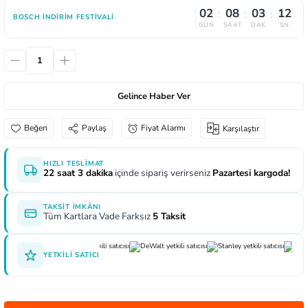
02
08
03
12
:
:
:
aları
e Yağdanlıklar
 Uçları
Gönye ve Profil Kesme Makinaları
Lokma Anahtar ve Aparatları
Panter Testere Bıçakları
BOSCH İNDIRIM FESTIVALI
GÜN
SAAT
DAK
SN
ncaları
 Uçları
Panter Testere ve Sünger Kesme Makinalar
Tork Anahtarı
rı Elektrikli
ı
Panter Testere ve Tilki Kuyruğu
Yıldız Anahtarlar
Gelince Haber Ver
inaları
Planyalar
Paylaş
Fiyat Alarmı
Karşılaştır
lisaj Makinaları
ları
HIZLI TESLIMAT
22 saat 3 dakika
içinde sipariş verirseniz
Pazartesi kargoda!
arı
ici Uçlar
TAKSIT İMKÂNI
Tüm Kartlara Vade Farksız
5 Taksit
 Nokta Zımbalar
YETKILI SATICI
kenceler