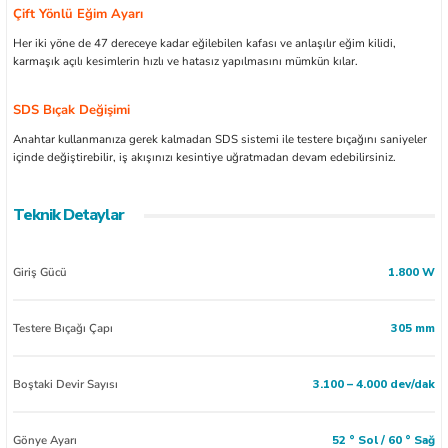
Çift Yönlü Eğim Ayarı
Her iki yöne de 47 dereceye kadar eğilebilen kafası ve anlaşılır eğim kilidi,
karmaşık açılı kesimlerin hızlı ve hatasız yapılmasını mümkün kılar.
SDS Bıçak Değişimi
Anahtar kullanmanıza gerek kalmadan SDS sistemi ile testere bıçağını saniyeler
içinde değiştirebilir, iş akışınızı kesintiye uğratmadan devam edebilirsiniz.
Teknik Detaylar
Giriş Gücü
1.800 W
Testere Bıçağı Çapı
305 mm
Boştaki Devir Sayısı
3.100 – 4.000 dev/dak
Gönye Ayarı
52 ° Sol / 60 ° Sağ