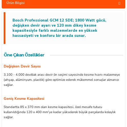
Ürün Bilgisi
Bosch Professional GCM 12 SDE; 1800 Watt gücü,
değişken devir ayarı ve 120 mm dikey kesme
kapasitesiyle farklı malzemelerde en yüksek
ları
hassasiyeti ve konforu bir arada sunar.
kipmanları
Öne Çıkan Özellikler
astarlar
Değişken Devir Sayısı
3.100 - 4.000 dev/dak arası devir ön seçimi sayesinde kesme hızını malzemeye
(ahşap, alüminyum, plastik) göre optimize ederek mükemmel sonuçlar almanızı
sağlar.
Geniş Kesme Kapasitesi
inler
Standartta 85 x 370 mm olan kesme kapasitesi, özel mesafe tutucu
kullanıldığında 120 x 400 mm'ye kadar yükselerek büyük parçalarda kolaylık
sağlar.