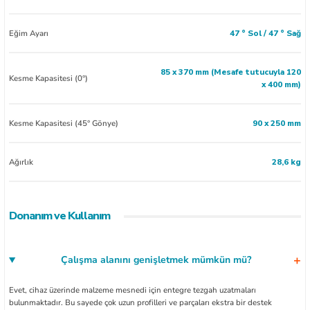
Eğim Ayarı
47 ° Sol / 47 ° Sağ
85 x 370 mm (Mesafe tutucuyla 120
Kesme Kapasitesi (0°)
x 400 mm)
Kesme Kapasitesi (45° Gönye)
90 x 250 mm
Ağırlık
28,6 kg
Donanım ve Kullanım
Çalışma alanını genişletmek mümkün mü?
Evet, cihaz üzerinde malzeme mesnedi için entegre tezgah uzatmaları
bulunmaktadır. Bu sayede çok uzun profilleri ve parçaları ekstra bir destek