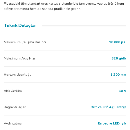
Piyasadaki tüm standart gres kartuş sistemleriyle tam uyumlu yapısı, ürünü hem
atölye ortamında hem de sahada pratik hale getirir.
Teknik Detaylar
Maksimum Çalışma Basıncı
10.000 psi
Maksimum Akış Hızı
320 g/dk
Hortum Uzunluğu
1.200 mm
Akü Gerilimi
18 V
Bağlantı Uçları
Düz ve 90° Açılı Parça
Aydınlatma
Entegre LED Işık