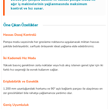
ağır iş makinelerinin yağlanmasında maksimum
kontrol ve hız sunar.
Öne Çıkan Özellikler
ları
Hassas Dozaj Kontrolü
kipmanları
Pompa modu sayesinde her gresleme noktasına uygulanacak miktarı hassas
şekilde belirleyebilir, sarfiyatı önleyerek ideal yağlama elde edebilirsiniz.
astarlar
İki Kademeli Hız Modu
Yüksek basınç gerektiren zorlu noktalar veya hızlı akış istenen genel işler için iki
farklı hız seçeneği ile esnek kullanım sağlar.
Erişilebilirlik ve Esneklik
inler
1.200 mm uzunluğundaki hortumu ve 90° açılı bağlantı parçası ile ulaşılması en
zor gresörlükleri bile rahatça yağlamanıza yardımcı olur.
Geniş Uyumluluk