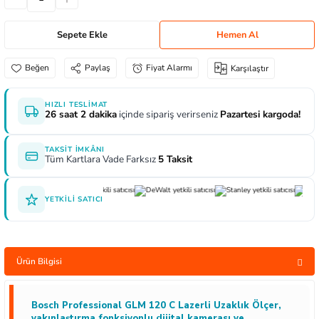
aları
e Yağdanlıklar
 Uçları
Gönye ve Profil Kesme Makinaları
Lokma Anahtar ve Aparatları
Panter Testere Bıçakları
Sepete Ekle
Hemen Al
ncaları
 Uçları
Panter Testere ve Sünger Kesme Makinalar
Tork Anahtarı
Paylaş
Fiyat Alarmı
Karşılaştır
rı Elektrikli
ı
Panter Testere ve Tilki Kuyruğu
Yıldız Anahtarlar
HIZLI TESLIMAT
26 saat 2 dakika
içinde sipariş verirseniz
Pazartesi kargoda!
inaları
Planyalar
TAKSIT İMKÂNI
lisaj Makinaları
ları
Tüm Kartlara Vade Farksız
5 Taksit
arı
ici Uçlar
YETKILI SATICI
 Nokta Zımbalar
Ürün Bilgisi
kenceler
Bosch Professional GLM 120 C Lazerli Uzaklık Ölçer,
yakınlaştırma fonksiyonlu dijital kamerası ve