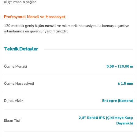
oluşturmanızı sağlar.
Profesyonel Menzil ve Hassasiyet
120 metrelik geniş ölçüm menzili ve milimetrik hassasiyeti ile karmaşık şantiye
ortamlarında en güvenilir yardımcınızdır.
Teknik Detaylar
Ölçme Menzili
0,08 – 120,00 m
Ölçme Hassasiyeti
± 1,5 mm
Dijital Vizör
Entegre (Kamera)
2,8" Renkli IPS (Çizilmeye Karşı
Ekran Tipi
Dayanıklı)