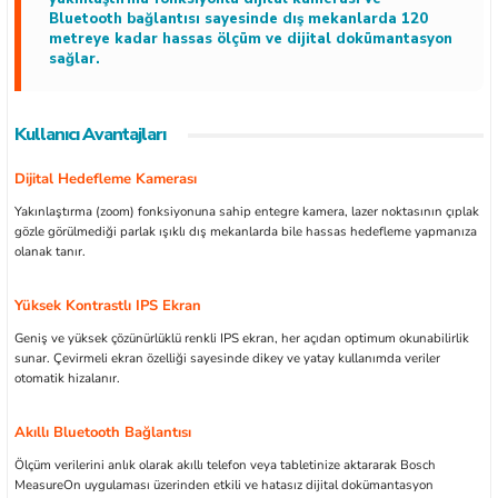
Bluetooth bağlantısı sayesinde dış mekanlarda 120
metreye kadar hassas ölçüm ve dijital dokümantasyon
sağlar.
ları
Kullanıcı Avantajları
Dijital Hedefleme Kamerası
kipmanları
Yakınlaştırma (zoom) fonksiyonuna sahip entegre kamera, lazer noktasının çıplak
gözle görülmediği parlak ışıklı dış mekanlarda bile hassas hedefleme yapmanıza
astarlar
olanak tanır.
Yüksek Kontrastlı IPS Ekran
Geniş ve yüksek çözünürlüklü renkli IPS ekran, her açıdan optimum okunabilirlik
sunar. Çevirmeli ekran özelliği sayesinde dikey ve yatay kullanımda veriler
otomatik hizalanır.
inler
Akıllı Bluetooth Bağlantısı
Ölçüm verilerini anlık olarak akıllı telefon veya tabletinize aktararak Bosch
MeasureOn uygulaması üzerinden etkili ve hatasız dijital dokümantasyon