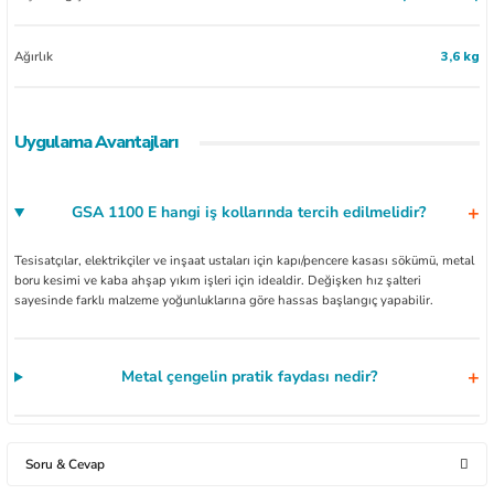
Ağırlık
3,6 kg
Uygulama Avantajları
GSA 1100 E hangi iş kollarında tercih edilmelidir?
Tesisatçılar, elektrikçiler ve inşaat ustaları için kapı/pencere kasası sökümü, metal
boru kesimi ve kaba ahşap yıkım işleri için idealdir. Değişken hız şalteri
sayesinde farklı malzeme yoğunluklarına göre hassas başlangıç yapabilir.
Metal çengelin pratik faydası nedir?
Soru & Cevap