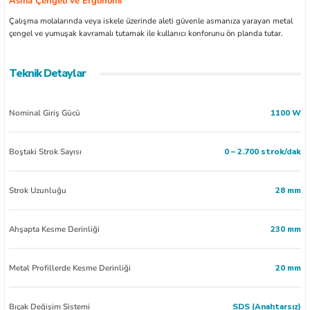
Asma Çengeli ve Ergonomi
Çalışma molalarında veya iskele üzerinde aleti güvenle asmanıza yarayan metal
çengel ve yumuşak kavramalı tutamak ile kullanıcı konforunu ön planda tutar.
Teknik Detaylar
Nominal Giriş Gücü
1100 W
Boştaki Strok Sayısı
0 – 2.700 strok/dak
Strok Uzunluğu
28 mm
Ahşapta Kesme Derinliği
230 mm
Metal Profillerde Kesme Derinliği
20 mm
Bıçak Değişim Sistemi
SDS (Anahtarsız)