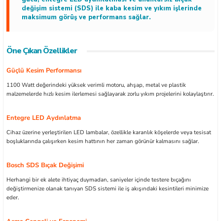
değişim sistemi (SDS) ile kaba kesim ve yıkım işlerinde
maksimum görüş ve performans sağlar.
Öne Çıkan Özellikler
ları
Güçlü Kesim Performansı
kipmanları
1100 Watt değerindeki yüksek verimli motoru, ahşap, metal ve plastik
malzemelerde hızlı kesim ilerlemesi sağlayarak zorlu yıkım projelerini kolaylaştırır.
astarlar
Entegre LED Aydınlatma
Cihaz üzerine yerleştirilen LED lambalar, özellikle karanlık köşelerde veya tesisat
boşluklarında çalışırken kesim hattının her zaman görünür kalmasını sağlar.
Bosch SDS Bıçak Değişimi
inler
Herhangi bir ek alete ihtiyaç duymadan, saniyeler içinde testere bıçağını
değiştirmenize olanak tanıyan SDS sistemi ile iş akışındaki kesintileri minimize
eder.