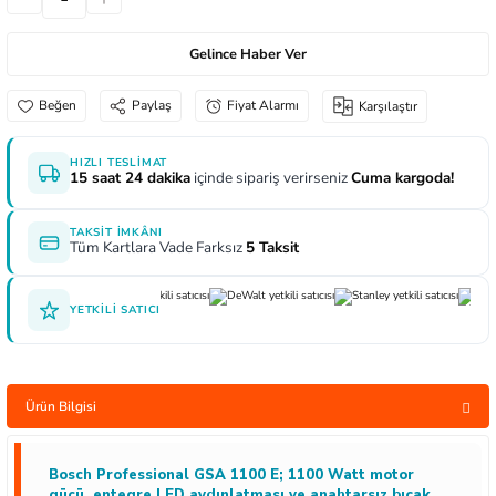
aları
e Yağdanlıklar
 Uçları
Gönye ve Profil Kesme Makinaları
Lokma Anahtar ve Aparatları
Panter Testere Bıçakları
Gelince Haber Ver
ncaları
 Uçları
Panter Testere ve Sünger Kesme Makinalar
Tork Anahtarı
Paylaş
Fiyat Alarmı
Karşılaştır
rı Elektrikli
ı
Panter Testere ve Tilki Kuyruğu
Yıldız Anahtarlar
HIZLI TESLIMAT
15 saat 24 dakika
içinde sipariş verirseniz
Cuma kargoda!
inaları
Planyalar
TAKSIT İMKÂNI
lisaj Makinaları
ları
Tüm Kartlara Vade Farksız
5 Taksit
arı
ici Uçlar
YETKILI SATICI
 Nokta Zımbalar
Ürün Bilgisi
kenceler
Bosch Professional GSA 1100 E; 1100 Watt motor
gücü, entegre LED aydınlatması ve anahtarsız bıçak