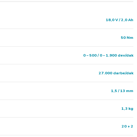
18,0 V / 2,0 Ah
50 Nm
0 – 500 / 0 – 1.900 dev/dak
27.000 darbe/dak
1,5 / 13 mm
1,3 kg
20 + 2