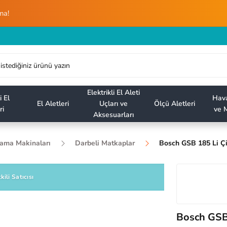
ma!
Elektrikli El Aleti
i El
Hava
El Aletleri
Uçları ve
Ölçü Aletleri
ri
ve M
Aksesuarları
lama Makinaları
Darbeli Matkaplar
Bosch GSB 185 Li Çi
kili Satıcısı
Bosch GSB 