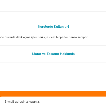
Nerelerde Kullanılır?
e duvarda delik açma işlemleri için ideal bir performansa sahiptir.
Motor ve Tasarım Hakkında
.
Ürün hakkında henüz soru sorulmamış.
liteli ürün.
Soru Sor
HIZLI GÖNDERİ
G