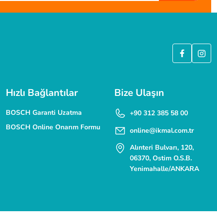
 SSL güvenlik sertifikası ile korunmaktadır.
Hızlı Bağlantılar
Bize Ulaşın
BOSCH Garanti Uzatma
+90 312 385 58 00
BOSCH Online Onarım Formu
online@ikmal.com.tr
Alınteri Bulvarı, 120,
06370, Ostim O.S.B.
Yenimahalle/ANKARA