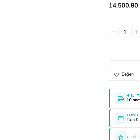
14.500,80
HIZLI 
10 saa
TAKSIT
Tüm Ka
YETKILI