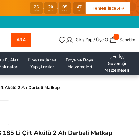
25
20
05
47
:
:
:
Hemen İncele
GÜN
SAAT
DAK
SN
ARA
Giriş Yap / Üye Ol
Sepetim
İş ve İşçi
lı El Aleti
Kimyasallar ve
Boya ve Boya
Güvenliği
akinaları
Yapıştırıcılar
Malzemeleri
Malzemeleri
ft Akülü 2 Ah Darbeli Matkap
185 Li Çift Akülü 2 Ah Darbeli Matkap