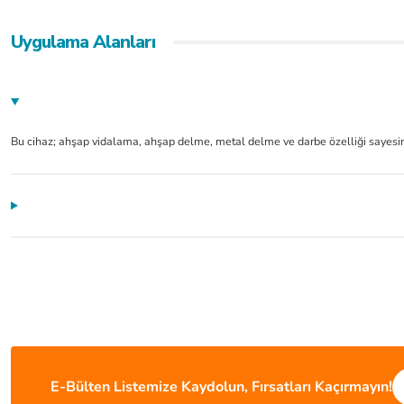
Uygulama Alanları
Bu cihaz; ahşap vidalama, ahşap delme, metal delme ve darbe özelliği sayesind
Ürünler güzel çok kısa sürede elime ulaştı. Çok teşekkür ederim Hayırlı işler olsun
mustafa serper | 24/07/2026
Hızlı kargo, sipariş verdim ertesi gün tesim aldım, paketleme gayet iyi hesaplı ve ka
Fatih mehmet Şimşek | 01/07/2026
E-Bülten Listemize Kaydolun, Fırsatları Kaçırmayın!
ÜCRETSİZ KARGO