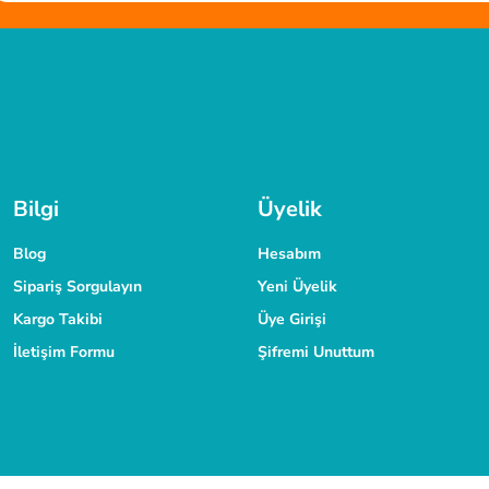
r. kesim tahtası sistem çantası harika.
Tüm siparişleriniz hızlıca kargoya verilmektedir.
Tüm verileriniz 256 Bit
TAKSİT İMKANI
laşabilirsiniz.
Siparişlerinizde kredi kartınıza taksit yapabilirsiniz.
Bilgi
Üyelik
Blog
Hesabım
Sipariş Sorgulayın
Yeni Üyelik
Kargo Takibi
Üye Girişi
İletişim Formu
Şifremi Unuttum