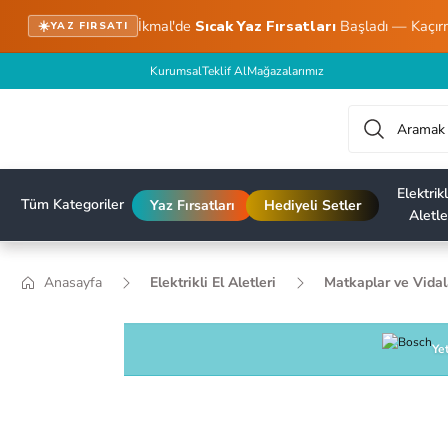
İkmal'de
Sıcak Yaz Fırsatları
Başladı — Kaçır
☀️
YAZ FIRSATI
Kurumsal
Teklif Al
Mağazalarımız
Elektrikl
Tüm Kategoriler
Yaz Fırsatları
Hediyeli Setler
Aletle
Anasayfa
Elektrikli El Aletleri
Matkaplar ve Vida
Yet