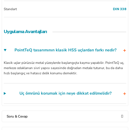
Standart
DIN 338
Uygulama Avantajları
PointTeQ tasarımının klasik HSS uçlardan farkı nedir?
Klasik uçlar pürüzsüz metal yüzeylerde başlangıçta kayma yapabilir. PointTeQ uç,
merkeze odaklanan sivri yapısı sayesinde doğrudan metale tutunur, bu da daha
hızlı başlangıç ve hatasız delik konumu demektir.
Uç ömrünü korumak için neye dikkat edilmelidir?
Soru & Cevap