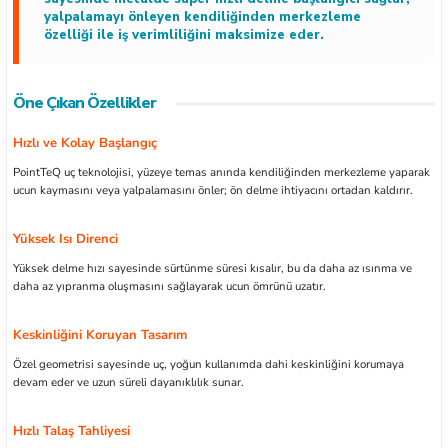
yalpalamayı önleyen kendiliğinden merkezleme
özelliği ile iş verimliliğini maksimize eder.
Öne Çıkan Özellikler
ları
Hızlı ve Kolay Başlangıç
kipmanları
PointTeQ uç teknolojisi, yüzeye temas anında kendiliğinden merkezleme yaparak
ucun kaymasını veya yalpalamasını önler; ön delme ihtiyacını ortadan kaldırır.
astarlar
Yüksek Isı Direnci
Yüksek delme hızı sayesinde sürtünme süresi kısalır, bu da daha az ısınma ve
daha az yıpranma oluşmasını sağlayarak ucun ömrünü uzatır.
Keskinliğini Koruyan Tasarım
inler
Özel geometrisi sayesinde uç, yoğun kullanımda dahi keskinliğini korumaya
devam eder ve uzun süreli dayanıklılık sunar.
Hızlı Talaş Tahliyesi