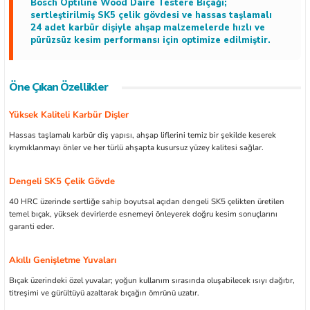
Bosch Optiline Wood Daire Testere Bıçağı;
sertleştirilmiş SK5 çelik gövdesi ve hassas taşlamalı
24 adet karbür dişiyle ahşap malzemelerde hızlı ve
pürüzsüz kesim performansı için optimize edilmiştir.
ları
Öne Çıkan Özellikler
kipmanları
Yüksek Kaliteli Karbür Dişler
Hassas taşlamalı karbür diş yapısı, ahşap liflerini temiz bir şekilde keserek
astarlar
kıymıklanmayı önler ve her türlü ahşapta kusursuz yüzey kalitesi sağlar.
Dengeli SK5 Çelik Gövde
40 HRC üzerinde sertliğe sahip boyutsal açıdan dengeli SK5 çelikten üretilen
temel bıçak, yüksek devirlerde esnemeyi önleyerek doğru kesim sonuçlarını
garanti eder.
inler
Akıllı Genişletme Yuvaları
Bıçak üzerindeki özel yuvalar; yoğun kullanım sırasında oluşabilecek ısıyı dağıtır,
titreşimi ve gürültüyü azaltarak bıçağın ömrünü uzatır.