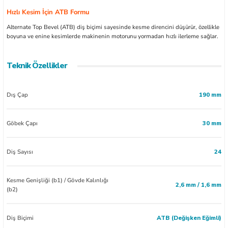
Hızlı Kesim İçin ATB Formu
Alternate Top Bevel (ATB) diş biçimi sayesinde kesme direncini düşürür, özellikle
boyuna ve enine kesimlerde makinenin motorunu yormadan hızlı ilerleme sağlar.
Teknik Özellikler
Dış Çap
190 mm
Göbek Çapı
30 mm
Diş Sayısı
24
Kesme Genişliği (b1) / Gövde Kalınlığı
2,6 mm / 1,6 mm
(b2)
Diş Biçimi
ATB (Değişken Eğimli)