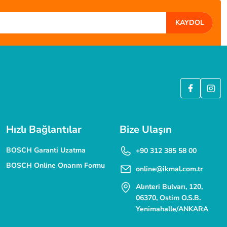
KAYDOL
ÜVENLİ ALIŞVERİŞ
 SSL güvenlik sertifikası ile korunmaktadır.
Hızlı Bağlantılar
Bize Ulaşın
BOSCH Garanti Uzatma
+90 312 385 58 00
BOSCH Online Onarım Formu
online@ikmal.com.tr
Alınteri Bulvarı, 120,
06370, Ostim O.S.B.
Yenimahalle/ANKARA