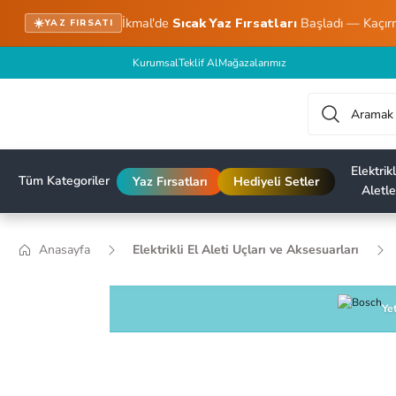
İkmal'de
Sıcak Yaz Fırsatları
Başladı — Kaçır
☀️
YAZ FIRSATI
Kurumsal
Teklif Al
Mağazalarımız
Elektrikl
Tüm Kategoriler
Yaz Fırsatları
Hediyeli Setler
Aletle
Anasayfa
Elektrikli El Aleti Uçları ve Aksesuarları
Yet