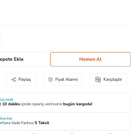
epete Ekle
Hemen Al
Paylaş
Fiyat Alarmı
Karşılaştır
TESLIMAT
t 10 dakika
içinde sipariş verirseniz
bugün kargoda!
 İMKÂNI
rtlara Vade Farksız
5 Taksit