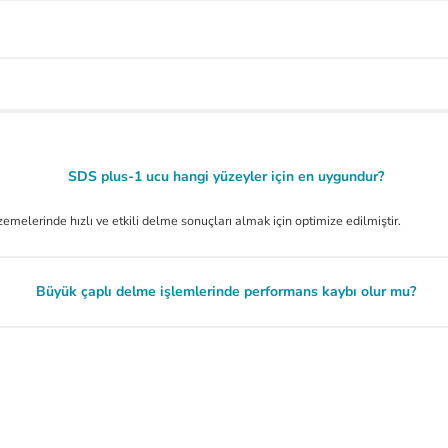
SDS plus-1 ucu hangi yüzeyler için en uygundur?
emelerinde hızlı ve etkili delme sonuçları almak için optimize edilmiştir.
Büyük çaplı delme işlemlerinde performans kaybı olur mu?
.
Ürün hakkında henüz soru sorulmamış.
liteli ürün.
Soru Sor