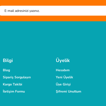
HIZLI GÖNDERİ
G
r. kesim tahtası sistem çantası harika.
Tüm siparişleriniz hızlıca kargoya verilmektedir.
Tüm verileriniz 256 Bit
TAKSİT İMKANI
laşabilirsiniz.
Siparişlerinizde kredi kartınıza taksit yapabilirsiniz.
Bilgi
Üyelik
Blog
Hesabım
Sipariş Sorgulayın
Yeni Üyelik
Kargo Takibi
Üye Girişi
İletişim Formu
Şifremi Unuttum