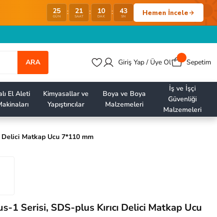
25
21
10
43
:
:
:
Hemen İncele
GÜN
SAAT
DAK
SN
ARA
Giriş Yap / Üye Ol
Sepetim
İş ve İşçi
lı El Aleti
Kimyasallar ve
Boya ve Boya
Güvenliği
akinaları
Yapıştırıcılar
Malzemeleri
Malzemeleri
cı Delici Matkap Ucu 7*110 mm
us-1 Serisi, SDS-plus Kırıcı Delici Matkap Ucu