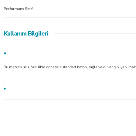
Performans Sınıfı
Kullanım Bilgileri
Bu matkap ucu, özellikle donatısız standart beton, tuğla ve duvar gibi yapı malz
Ürünler güzel çok kısa sürede elime ulaştı. Çok teşekkür ederim Hayırlı işler olsun
mustafa serper | 24/07/2026
Hızlı kargo, sipariş verdim ertesi gün tesim aldım, paketleme gayet iyi hesaplı ve ka