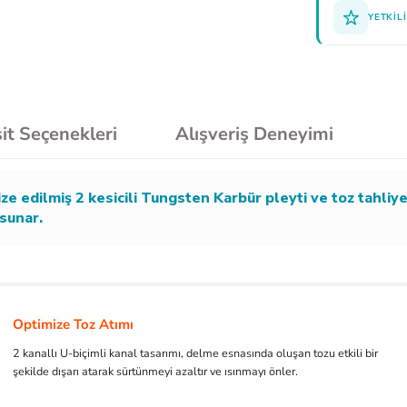
YETKILI
it Seçenekleri
Alışveriş Deneyimi
e edilmiş 2 kesicili Tungsten Karbür pleyti ve toz tahliyes
 sunar.
Optimize Toz Atımı
2 kanallı U-biçimli kanal tasarımı, delme esnasında oluşan tozu etkili bir
şekilde dışarı atarak sürtünmeyi azaltır ve ısınmayı önler.