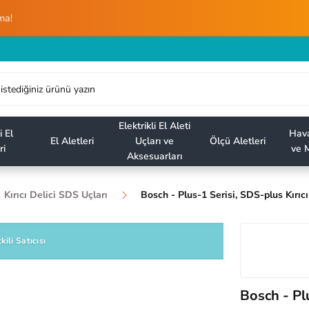
ma!
Elektrikli El Aleti
i El
Hava
El Aletleri
Uçları ve
Ölçü Aletleri
ri
ve M
Aksesuarları
Kırıcı Delici SDS Uçları
Bosch - Plus-1 Serisi, SDS-plus Kırı
kili Satıcısı
Bosch - Pl