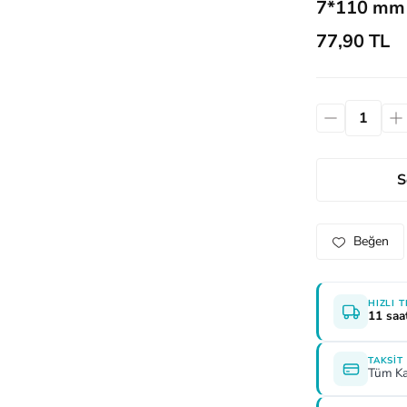
7*110 mm
77,90 TL
S
HIZLI 
11 saa
TAKSIT
Tüm Ka