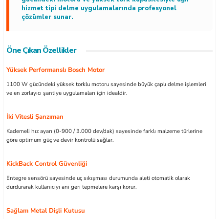
hizmet tipi delme uygulamalarında profesyonel
çözümler sunar.
Öne Çıkan Özellikler
ları
Yüksek Performanslı Bosch Motor
kipmanları
1100 W gücündeki yüksek torklu motoru sayesinde büyük çaplı delme işlemleri
ve en zorlayıcı şantiye uygulamaları için idealdir.
astarlar
İki Vitesli Şanzıman
Kademeli hız ayarı (0-900 / 3.000 dev/dak) sayesinde farklı malzeme türlerine
göre optimum güç ve devir kontrolü sağlar.
KickBack Control Güvenliği
inler
Entegre sensörü sayesinde uç sıkışması durumunda aleti otomatik olarak
durdurarak kullanıcıyı ani geri tepmelere karşı korur.
Sağlam Metal Dişli Kutusu