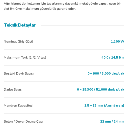
Ağır hizmet tipi kullanım için tasarlanmış dayanıklı metal gövde yapısı, uzun bir
alet ömrü ve maksimum güvenilirlik garanti eder.
Teknik Detaylar
Nominal Giriş Gücü
1.100 W
Maksimum Tork (1./2. Vites)
40,0 / 14,5 Nm
Boştaki Devir Sayısı
0 – 900 / 3.000 dev/dak
Darbe Sayısı
0 – 15.300 / 51.000 darbe/dak
Mandren Kapasitesi
1,5 – 13 mm (Anahtarsız)
Beton / Duvar Delme Çapı
22 mm / 24 mm