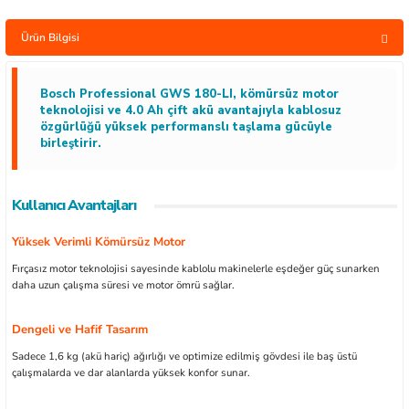
Ürün Bilgisi
Bosch Professional GWS 180-LI, kömürsüz motor
ları
teknolojisi ve 4.0 Ah çift akü avantajıyla kablosuz
özgürlüğü yüksek performanslı taşlama gücüyle
birleştirir.
kipmanları
astarlar
Kullanıcı Avantajları
Yüksek Verimli Kömürsüz Motor
Fırçasız motor teknolojisi sayesinde kablolu makinelerle eşdeğer güç sunarken
daha uzun çalışma süresi ve motor ömrü sağlar.
inler
Dengeli ve Hafif Tasarım
Sadece 1,6 kg (akü hariç) ağırlığı ve optimize edilmiş gövdesi ile baş üstü
çalışmalarda ve dar alanlarda yüksek konfor sunar.