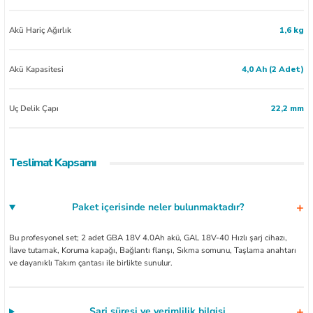
Akü Hariç Ağırlık
1,6 kg
Akü Kapasitesi
4,0 Ah (2 Adet)
Uç Delik Çapı
22,2 mm
Teslimat Kapsamı
Paket içerisinde neler bulunmaktadır?
Bu profesyonel set; 2 adet GBA 18V 4.0Ah akü, GAL 18V-40 Hızlı şarj cihazı,
İlave tutamak, Koruma kapağı, Bağlantı flanşı, Sıkma somunu, Taşlama anahtarı
ve dayanıklı Takım çantası ile birlikte sunulur.
Şarj süresi ve verimlilik bilgisi