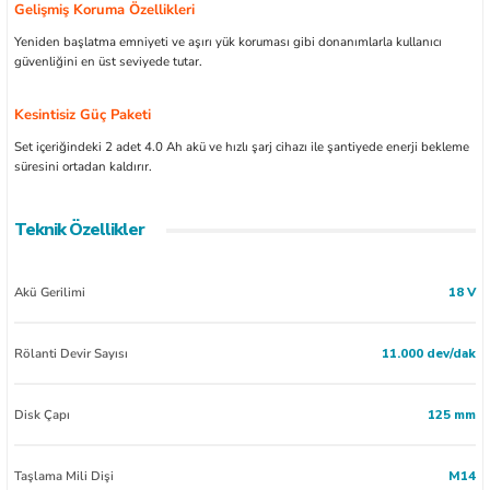
Gelişmiş Koruma Özellikleri
Yeniden başlatma emniyeti ve aşırı yük koruması gibi donanımlarla kullanıcı
güvenliğini en üst seviyede tutar.
Kesintisiz Güç Paketi
Set içeriğindeki 2 adet 4.0 Ah akü ve hızlı şarj cihazı ile şantiyede enerji bekleme
süresini ortadan kaldırır.
Teknik Özellikler
Akü Gerilimi
18 V
Rölanti Devir Sayısı
11.000 dev/dak
Disk Çapı
125 mm
Taşlama Mili Dişi
M14