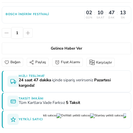
aları
e Yağdanlıklar
 Uçları
Gönye ve Profil Kesme Makinaları
Lokma Anahtar ve Aparatları
Panter Testere Bıçakları
02
10
47
13
:
:
:
BOSCH İNDIRIM FESTIVALI
GÜN
SAAT
DAK
SN
ncaları
 Uçları
Panter Testere ve Sünger Kesme Makinalar
Tork Anahtarı
rı Elektrikli
ı
Panter Testere ve Tilki Kuyruğu
Yıldız Anahtarlar
Gelince Haber Ver
inaları
Planyalar
Paylaş
Fiyat Alarmı
Karşılaştır
lisaj Makinaları
ları
HIZLI TESLIMAT
arı
ici Uçlar
24 saat 47 dakika
içinde sipariş verirseniz
Pazartesi
kargoda!
TAKSIT İMKÂNI
Tüm Kartlara Vade Farksız
5 Taksit
 Nokta Zımbalar
YETKILI SATICI
kenceler