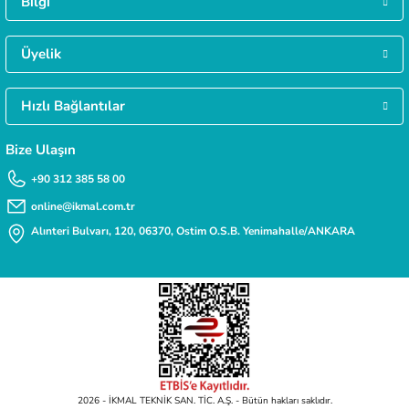
Bilgi
MÜŞTERİ HİZMETLERİ
Daha fazla bilgiye ihtiyacınız varsa 0312 385 58 00 numarasından bize ulaşabilirsi
Deneyimini Paylaş
Üyelik
Hızlı Bağlantılar
TAKSİT İMKANI
Siparişlerinizde kredi kartınıza taksit yapabilirsiniz.
Bize Ulaşın
+90 312 385 58 00
online@ikmal.com.tr
Alınteri Bulvarı, 120, 06370, Ostim O.S.B. Yenimahalle/ANKARA
2026 - İKMAL TEKNİK SAN. TİC. A.Ş. - Bütün hakları saklıdır.