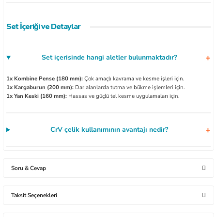
Set İçeriği ve Detaylar
Set içerisinde hangi aletler bulunmaktadır?
1x Kombine Pense (180 mm):
Çok amaçlı kavrama ve kesme işleri için.
1x Kargaburun (200 mm):
Dar alanlarda tutma ve bükme işlemleri için.
1x Yan Keski (160 mm):
Hassas ve güçlü tel kesme uygulamaları için.
CrV çelik kullanımının avantajı nedir?
Soru & Cevap
Taksit Seçenekleri
Ürün hakkında henüz soru sorulmamış.