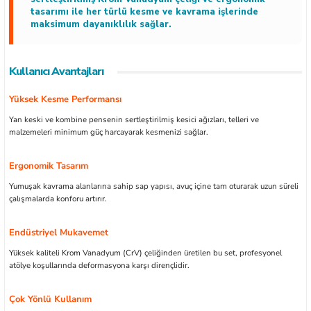
tasarımı ile her türlü kesme ve kavrama işlerinde
maksimum dayanıklılık sağlar.
Kullanıcı Avantajları
ları
Yüksek Kesme Performansı
kipmanları
Yan keski ve kombine pensenin sertleştirilmiş kesici ağızları, telleri ve
malzemeleri minimum güç harcayarak kesmenizi sağlar.
astarlar
Ergonomik Tasarım
Yumuşak kavrama alanlarına sahip sap yapısı, avuç içine tam oturarak uzun süreli
çalışmalarda konforu artırır.
Endüstriyel Mukavemet
inler
Yüksek kaliteli Krom Vanadyum (CrV) çeliğinden üretilen bu set, profesyonel
atölye koşullarında deformasyona karşı dirençlidir.
Çok Yönlü Kullanım