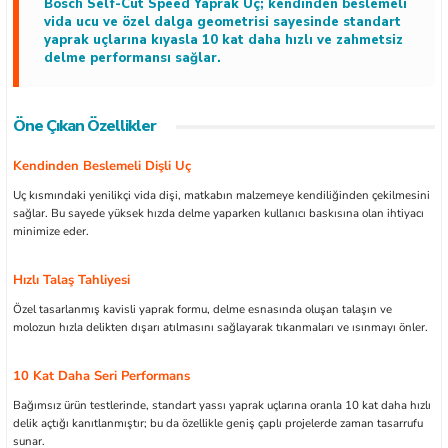
Bosch Self-Cut Speed Yaprak Uç; kendinden beslemeli
vida ucu ve özel dalga geometrisi sayesinde standart
yaprak uçlarına kıyasla 10 kat daha hızlı ve zahmetsiz
delme performansı sağlar.
ları
Öne Çıkan Özellikler
kipmanları
Kendinden Beslemeli Dişli Uç
Uç kısmındaki yenilikçi vida dişi, matkabın malzemeye kendiliğinden çekilmesini
astarlar
sağlar. Bu sayede yüksek hızda delme yaparken kullanıcı baskısına olan ihtiyacı
minimize eder.
Hızlı Talaş Tahliyesi
Özel tasarlanmış kavisli yaprak formu, delme esnasında oluşan talaşın ve
molozun hızla delikten dışarı atılmasını sağlayarak tıkanmaları ve ısınmayı önler.
inler
10 Kat Daha Seri Performans
Bağımsız ürün testlerinde, standart yassı yaprak uçlarına oranla 10 kat daha hızlı
delik açtığı kanıtlanmıştır; bu da özellikle geniş çaplı projelerde zaman tasarrufu
sunar.