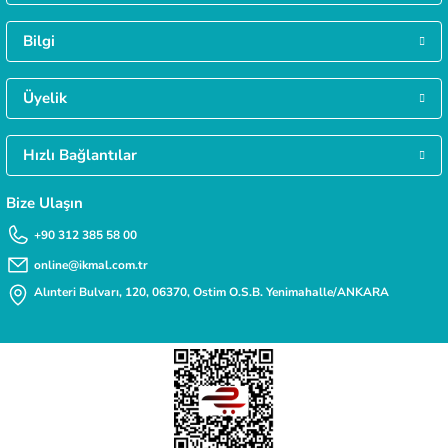
Gökmen Başar | 08/01/2026
Bilgi
MÜŞTERİ HİZMETLERİ
Daha fazla bilgiye ihtiyacınız varsa 0312 385 58 00 numarasından bize ulaşabilirsi
Deneyimini Paylaş
Üyelik
Hızlı Bağlantılar
TAKSİT İMKANI
Siparişlerinizde kredi kartınıza taksit yapabilirsiniz.
Bize Ulaşın
+90 312 385 58 00
online@ikmal.com.tr
Alınteri Bulvarı, 120, 06370, Ostim O.S.B. Yenimahalle/ANKARA