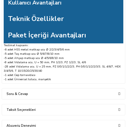
Kullanıcı Avantajları
Teknik Özellikler
sları
Paket İçeriği Avantajları
Teslimat kapsamı:
Ekipmanları
-6 adet HSS metal matkap ucu Ø 2/2/3/4/5/6 mm
-5 adet Taş matkap ucu Ø 5/6/7/8/10 mm
-5 adet Ahşap matkap ucu Ø 4/5/6/8/10 mm
lastarlar
-8 adet Vidalama ucu, U = 50 mm, PH 1/2/3, PZ 1/2/3, SL 4/6
-28 adet Vidalama ucu, U = 25 mm, PZ 0/0/1/1/2/2/3, PH 0/0/1/1/2/2/3/3, SL 4/6/7, HEX
3/4/5/6, T 10/15/20/25/30/40
-1 adet Cep tornavidası
-1 adet Üniversal tutucu, manyetik
Soru & Cevap
inler
Taksit Seçenekleri
Ürün hakkında henüz soru sorulmamış.
Alışveriş Deneyimi