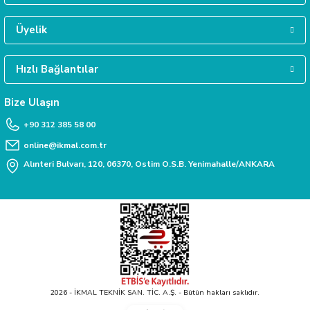
MÜŞTERİ HİZMETLERİ
Daha fazla bilgiye ihtiyacınız varsa 0312 385 58 00 numarasından bize ulaşabili
Deneyimini Paylaş
Üyelik
Hızlı Bağlantılar
TAKSİT İMKANI
Siparişlerinizde kredi kartınıza taksit yapabilirsiniz.
Bize Ulaşın
+90 312 385 58 00
online@ikmal.com.tr
Alınteri Bulvarı, 120, 06370, Ostim O.S.B. Yenimahalle/ANKARA
2026 - İKMAL TEKNİK SAN. TİC. A.Ş. - Bütün hakları saklıdır.