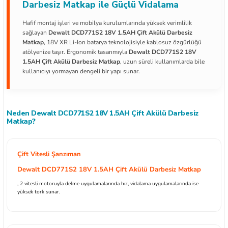
Darbesiz Matkap ile Güçlü Vidalama
Hafif montaj işleri ve mobilya kurulumlarında yüksek verimlilik
sağlayan
Dewalt DCD771S2 18V 1.5AH Çift Akülü Darbesiz
Matkap
, 18V XR Li-Ion batarya teknolojisiyle kablosuz özgürlüğü
atölyenize taşır. Ergonomik tasarımıyla
Dewalt DCD771S2 18V
ları
1.5AH Çift Akülü Darbesiz Matkap
, uzun süreli kullanımlarda bile
kullanıcıyı yormayan dengeli bir yapı sunar.
kipmanları
astarlar
Neden Dewalt DCD771S2 18V 1.5AH Çift Akülü Darbesiz
Matkap?
Çift Vitesli Şanzıman
Dewalt DCD771S2 18V 1.5AH Çift Akülü Darbesiz Matkap
inler
, 2 vitesli motoruyla delme uygulamalarında hız, vidalama uygulamalarında ise
yüksek tork sunar.