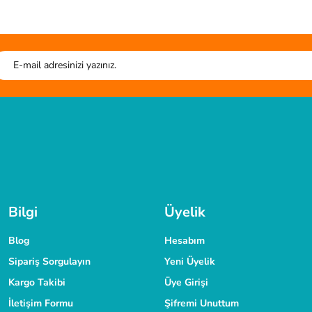
liteli ürün.
Soru Sor
HIZLI GÖNDERİ
G
r. kesim tahtası sistem çantası harika.
Tüm siparişleriniz hızlıca kargoya verilmektedir.
Tüm verileriniz 256 Bit
TAKSİT İMKANI
laşabilirsiniz.
Siparişlerinizde kredi kartınıza taksit yapabilirsiniz.
Bilgi
Üyelik
Blog
Hesabım
Sipariş Sorgulayın
Yeni Üyelik
Kargo Takibi
Üye Girişi
İletişim Formu
Şifremi Unuttum