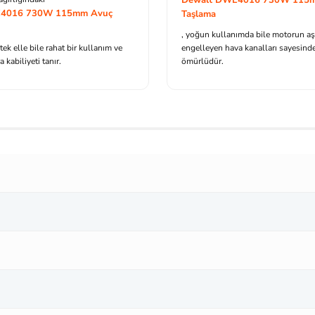
E4016 730W 115mm Avuç
Taşlama
, yoğun kullanımda bile motorun aşı
 tek elle bile rahat bir kullanım ve
engelleyen hava kanalları sayesind
kabiliyeti tanır.
ömürlüdür.