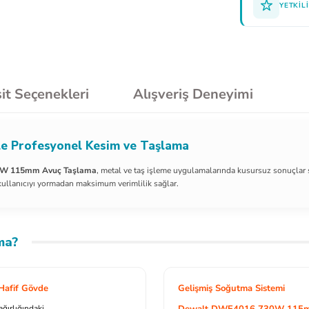
YETKILI
it Seçenekleri
Alışveriş Deneyimi
 Profesyonel Kesim ve Taşlama
W 115mm Avuç Taşlama
, metal ve taş işleme uygulamalarında kusursuz sonuçlar
 kullanıcıyı yormadan maksimum verimlilik sağlar.
ma?
Hafif Gövde
Gelişmiş Soğutma Sistemi
ağırlığındaki
Dewalt DWE4016 730W 115