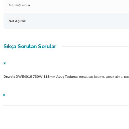
Mil Bağlantısı
Net Ağırlık
Sıkça Sorulan Sorular
Dewalt DWE4016 730W 115mm Avuç Taşlama
; metal sac kesme, çapak alma, pas 
Ürünler güzel çok kısa sürede elime ulaştı. Çok teşekkür ederim Hayırlı işler olsun
mustafa serper | 24/07/2026