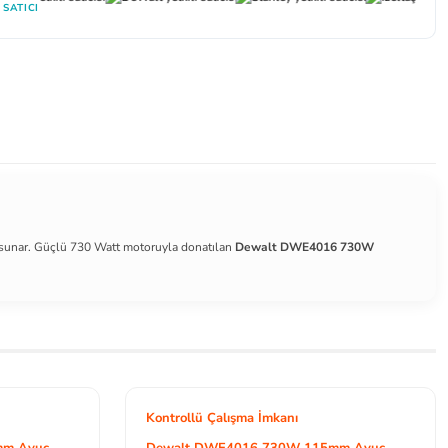
 SATICI
 sunar. Güçlü 730 Watt motoruyla donatılan
Dewalt DWE4016 730W
Kontrollü Çalışma İmkanı
mm Avuç
Dewalt DWE4016 730W 115mm Avuç