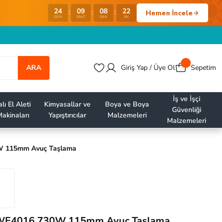
24
09
08
21
:
:
:
Hemen İncele
GÜN
SAAT
DAK
SN
ARA
Giriş Yap / Üye Ol
Sepetim
İş ve İşçi
lı El Aleti
Kimyasallar ve
Boya ve Boya
Güvenliği
akinaları
Yapıştırıcılar
Malzemeleri
Malzemeleri
 115mm Avuç Taşlama
WE4016 730W 115mm Avuç Taşlama