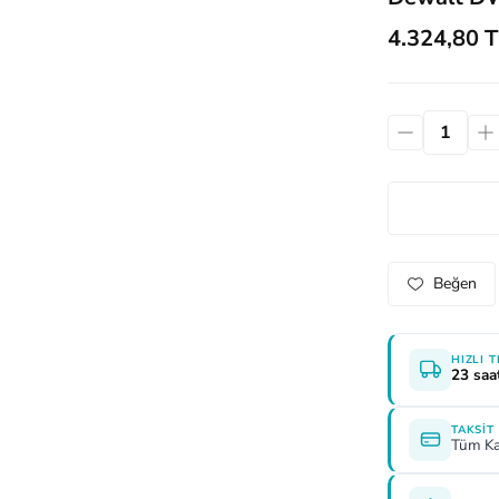
4.324,80 T
HIZLI 
23 saa
TAKSIT
Tüm Ka