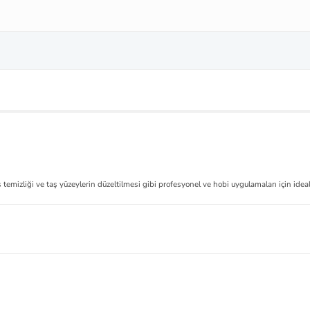
temizliği ve taş yüzeylerin düzeltilmesi gibi profesyonel ve hobi uygulamaları için ideal
.
Ürün hakkında henüz soru sorulmamış.