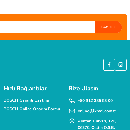
KAYDOL
ÜVENLİ ALIŞVERİŞ
 SSL güvenlik sertifikası ile korunmaktadır.
Hızlı Bağlantılar
Bize Ulaşın
BOSCH Garanti Uzatma
+90 312 385 58 00
BOSCH Online Onarım Formu
online@ikmal.com.tr
Alınteri Bulvarı, 120,
06370, Ostim O.S.B.