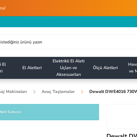
ma!
Elektrikli El Aleti
i El
Hava
El Aletleri
Uçları ve
Ölçü Aletleri
ri
ve M
Aksesuarları
saj Makinaları
Avuç Taşlamalar
Dewalt DWE4016 730W
tkili Satıcısı
Dewalt D