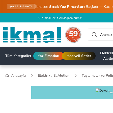
İkmal'de
Sıcak Yaz Fırsatları
Başladı — Kaçır
☀️
YAZ FIRSATI
Kurumsal
Teklif Al
Mağazalarımız
Elektrikl
Tüm Kategoriler
Yaz Fırsatları
Hediyeli Setler
Aletle
Anasayfa
Elektrikli El Aletleri
Taşlamalar ve Poli
Ye