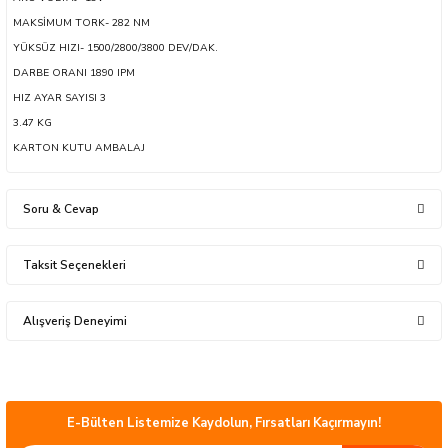
MAKSİMUM TORK- 282 NM
YÜKSÜZ HIZI- 1500/2800/3800 DEV/DAK.
DARBE ORANI 1890 IPM
HIZ AYAR SAYISI 3
sları
3.47 KG
KARTON KUTU AMBALAJ
Ekipmanları
Soru & Cevap
lastarlar
Taksit Seçenekleri
Ürün hakkında henüz soru sorulmamış.
Alışveriş Deneyimi
Soru Sor
inler
Ürünler güzel çok kısa sürede elime ulaştı.
Çok teşekkür ederim Hayırlı işler olsun.
mustafa serper | 24/07/2026
E-Bülten Listemize Kaydolun, Fırsatları Kaçırmayın!