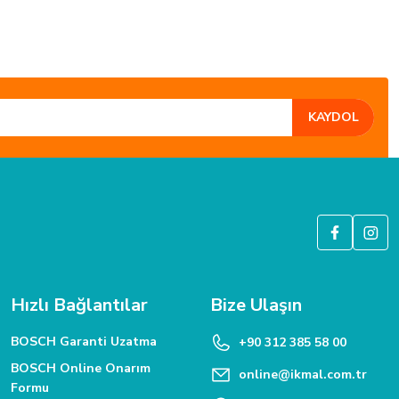
KAYDOL
GÜVENLİ ALIŞVERİŞ
6 Bit SSL güvenlik sertifikası ile korunmaktadır.
Hızlı Bağlantılar
Bize Ulaşın
BOSCH Garanti Uzatma
+90 312 385 58 00
BOSCH Online Onarım
online@ikmal.com.tr
Formu