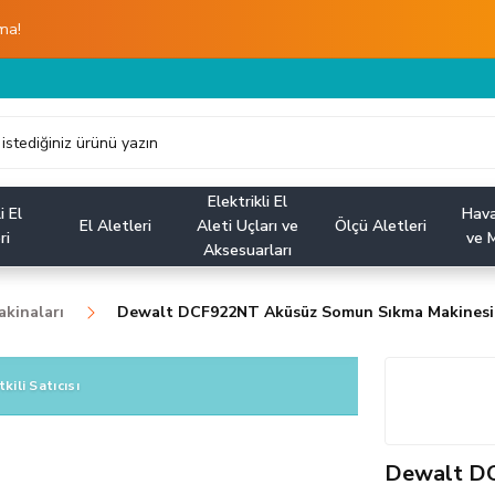
ma!
Elektrikli El
i El
Hava
El Aletleri
Aleti Uçları ve
Ölçü Aletleri
ri
ve M
Aksesuarları
kinaları
Dewalt DCF922NT Aküsüz Somun Sıkma Makinesi
tkili Satıcısı
Dewalt DC