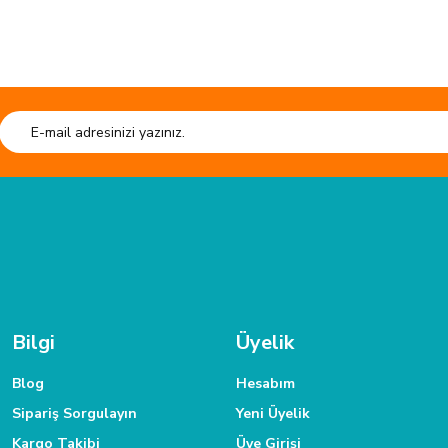
Ürün hakkında henüz soru sorulmamış.
e kaliteli ürün.
Soru Sor
HIZLI GÖNDERİ
esiyor. kesim tahtası sistem çantası
Tüm siparişleriniz hızlıca kargoya verilmektedir.
Tüm verileriniz 25
.
TAKSİT İMKANI
 ulaşabilirsiniz.
Siparişlerinizde kredi kartınıza taksit yapabilirsiniz.
Bilgi
Üyelik
Blog
Hesabım
Sipariş Sorgulayın
Yeni Üyelik
Kargo Takibi
Üye Girişi