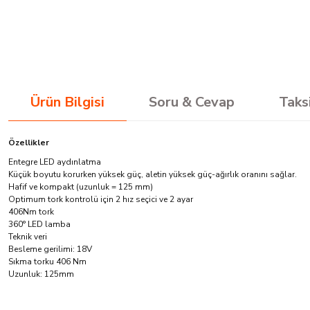
Ürün Bilgisi
Soru & Cevap
Taks
Özellikler
Entegre LED aydınlatma
Küçük boyutu korurken yüksek güç, aletin yüksek güç-ağırlık oranını sağlar.
Hafif ve kompakt (uzunluk = 125 mm)
Optimum tork kontrolü için 2 hız seçici ve 2 ayar
406Nm tork
360° LED lamba
Teknik veri
Besleme gerilimi: 18V
Sıkma torku 406 Nm
Uzunluk: 125mm
Ürünler güzel çok kısa sürede elime ulaştı. Çok teşekkür ederim Hayırlı işler ol