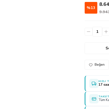
8.6
%13
9.94
S
HIZLI 
17 saa
TAKSIT
Tüm Ka