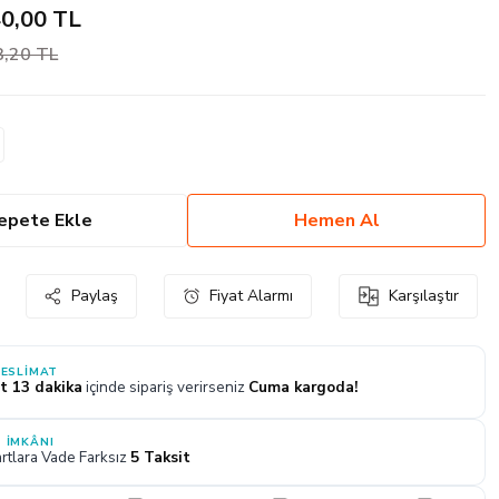
40,00 TL
3,20 TL
epete Ekle
Hemen Al
Paylaş
Fiyat Alarmı
Karşılaştır
TESLIMAT
t 13 dakika
içinde sipariş verirseniz
Cuma kargoda!
 İMKÂNI
rtlara Vade Farksız
5 Taksit