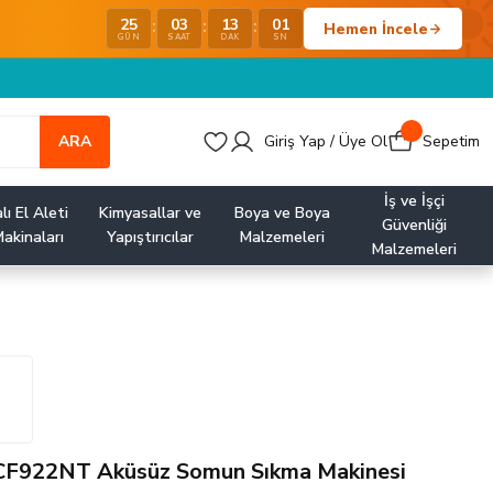
25
03
13
01
:
:
:
Hemen İncele
GÜN
SAAT
DAK
SN
ARA
Giriş Yap / Üye Ol
Sepetim
İş ve İşçi
lı El Aleti
Kimyasallar ve
Boya ve Boya
Güvenliği
akinaları
Yapıştırıcılar
Malzemeleri
Malzemeleri
F922NT Aküsüz Somun Sıkma Makinesi