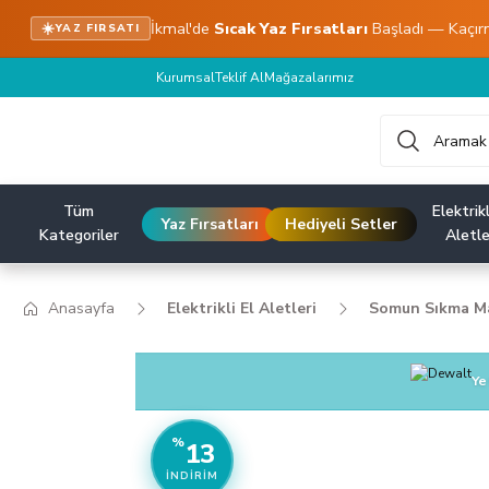
İkmal'de
Sıcak Yaz Fırsatları
Başladı — Kaçır
☀️
YAZ FIRSATI
Kurumsal
Teklif Al
Mağazalarımız
Tüm
Elektrikl
Yaz Fırsatları
Hediyeli Setler
Kategoriler
Aletle
Anasayfa
Elektrikli El Aletleri
Somun Sıkma Ma
Ye
%
13
İNDIRIM