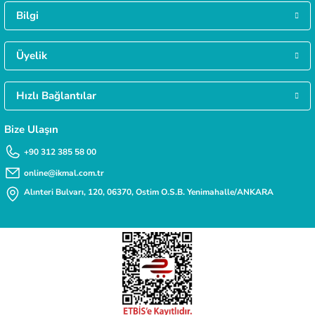
Gökmen Başar | 08/01/2026
Bilgi
MÜŞTERİ HİZMETLERİ
Daha fazla bilgiye ihtiyacınız varsa 0312 385 58 00 numarasından bize ulaşabilirsi
Deneyimini Paylaş
Üyelik
Hızlı Bağlantılar
TAKSİT İMKANI
Siparişlerinizde kredi kartınıza taksit yapabilirsiniz.
Bize Ulaşın
+90 312 385 58 00
online@ikmal.com.tr
Alınteri Bulvarı, 120, 06370, Ostim O.S.B. Yenimahalle/ANKARA