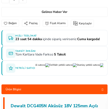
aları
e Yağdanlıklar
 Uçları
Gönye ve Profil Kesme Makinaları
Lokma Anahtar ve Aparatları
Panter Testere Bıçakları
Gelince Haber Ver
ncaları
 Uçları
Panter Testere ve Sünger Kesme Makinalar
Tork Anahtarı
Paylaş
Fiyat Alarmı
Karşılaştır
rı Elektrikli
ı
Panter Testere ve Tilki Kuyruğu
Yıldız Anahtarlar
HIZLI TESLIMAT
23 saat 54 dakika
içinde sipariş verirseniz
Cuma kargoda!
inaları
Planyalar
TAKSIT İMKÂNI
lisaj Makinaları
ları
Tüm Kartlara Vade Farksız
5 Taksit
arı
ici Uçlar
YETKILI SATICI
 Nokta Zımbalar
Ürün Bilgisi
kenceler
Dewalt DCG405N Aküsüz 18V 125mm Açılı