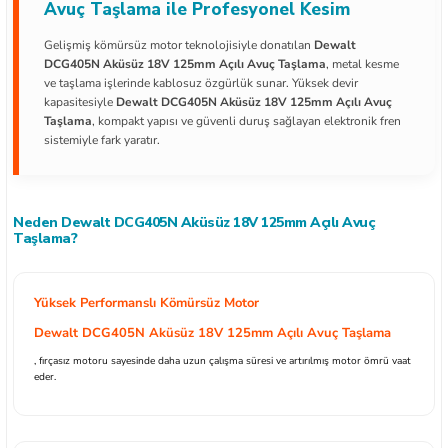
Avuç Taşlama ile Profesyonel Kesim
Gelişmiş kömürsüz motor teknolojisiyle donatılan
Dewalt
DCG405N Aküsüz 18V 125mm Açılı Avuç Taşlama
, metal kesme
ve taşlama işlerinde kablosuz özgürlük sunar. Yüksek devir
kapasitesiyle
Dewalt DCG405N Aküsüz 18V 125mm Açılı Avuç
ları
Taşlama
, kompakt yapısı ve güvenli duruş sağlayan elektronik fren
sistemiyle fark yaratır.
kipmanları
astarlar
Neden Dewalt DCG405N Aküsüz 18V 125mm Açılı Avuç
Taşlama?
Yüksek Performanslı Kömürsüz Motor
Dewalt DCG405N Aküsüz 18V 125mm Açılı Avuç Taşlama
inler
, fırçasız motoru sayesinde daha uzun çalışma süresi ve artırılmış motor ömrü vaat
eder.