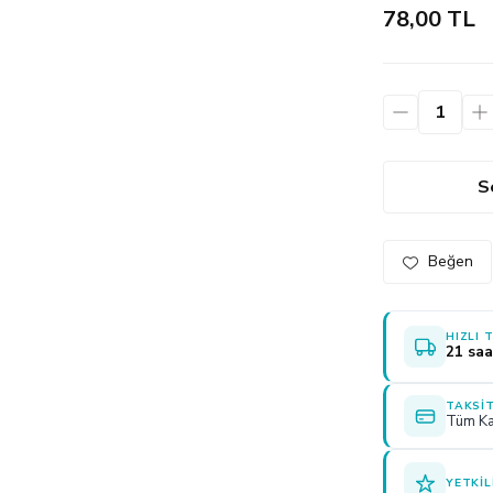
78,00 TL
S
HIZLI 
21 saa
TAKSIT
Tüm Ka
YETKIL