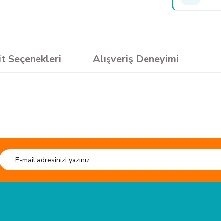
it Seçenekleri
Alışveriş Deneyimi
sun.
Ürün hakkında henüz soru sorulmamış.
e kaliteli ürün.
Soru Sor
HIZLI GÖNDERİ
esiyor. kesim tahtası sistem çantası
Tüm siparişleriniz hızlıca kargoya verilmektedir.
Tüm verileriniz 25