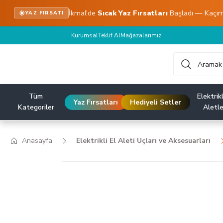
İkmal'de
Sıcak Yaz Fırsatları
Başladı — Kaçır
☀️
YAZ FIRSATI
Kurumsal
Teklif Al
Mağazalarımız
Tüm
Elektrikl
Yaz Fırsatları
Hediyeli Setler
Kategoriler
Aletle
Anasayfa
Elektrikli El Aleti Uçları ve Aksesuarları