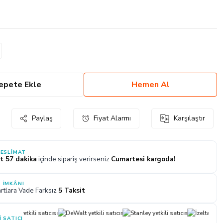
epete Ekle
Hemen Al
Paylaş
Fiyat Alarmı
Karşılaştır
TESLIMAT
t 57 dakika
içinde sipariş verirseniz
Cumartesi kargoda!
 İMKÂNI
rtlara Vade Farksız
5 Taksit
I SATICI