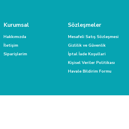
2 günde gönderip Kayseri'ye teslim edildi. Paketleme ve ürün çok iyi yapılmıştı
MÜŞTERİ HİZMETLERİ
Gökmen Başar | 08/01/2026
Daha fazla bilgiye ihtiyacınız varsa 0312 385 58 00 numarasından bize
Kurumsal
Sözleşmeler
Deneyimini Paylaş
Hakkımızda
Mesafeli Satış Sözleşmesi
İletişim
Gizlilik ve Güvenlik
Siparişlerim
İptal İade Koşullari
Kişisel Veriler Politikası
Havale Bildirim Formu