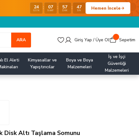
24
07
57
47
:
:
:
Hemen İncele
GÜN
SAAT
DAK
SN
ARA
Giriş Yap / Üye Ol
Sepetim
İş ve İşçi
lı El Aleti
Kimyasallar ve
Boya ve Boya
Güvenliği
akinaları
Yapıştırıcılar
Malzemeleri
Malzemeleri
k Disk Altı Taşlama Somunu