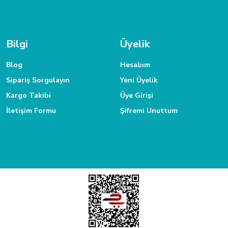
.
TAKSİT İMKANI
 ulaşabilirsiniz.
Siparişlerinizde kredi kartınıza taksit yapabilirsiniz.
Bilgi
Üyelik
Blog
Hesabım
Sipariş Sorgulayın
Yeni Üyelik
Kargo Takibi
Üye Girişi
İletişim Formu
Şifremi Unuttum