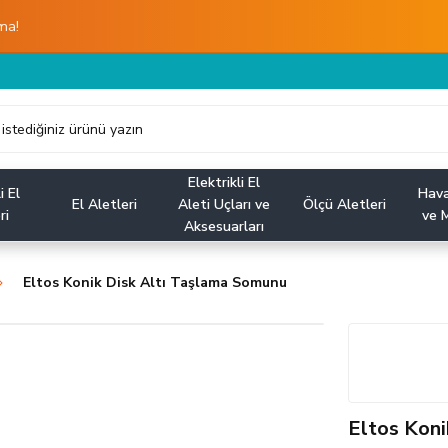
ma!
Elektrikli El
i El
Hava
El Aletleri
Aleti Uçları ve
Ölçü Aletleri
ri
ve M
Aksesuarları
Eltos Konik Disk Altı Taşlama Somunu
Eltos Koni