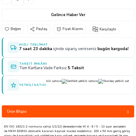
naları
ve Yağdanlıklar
p Uçları
Gönye ve Profil Kesme Makinaları
Lokma Anahtar ve Aparatları
Panter Testere Bıçakları
Gelince Haber Ver
ancaları
 Uçları
Panter Testere ve Sünger Kesme Makinal
Tork Anahtarı
Paylaş
Fiyat Alarmı
Karşılaştır
arı Elektrikli
rı
Panter Testere ve Tilki Kuyruğu
Yıldız Anahtarlar
HIZLI TESLIMAT
7 saat 23 dakika
içinde sipariş verirseniz
bugün kargoda!
akinaları
Planyalar
TAKSIT İMKÂNI
olisaj Makinaları
çları
Tüm Kartlara Vade Farksız
5 Taksit
ları
ici Uçlar
YETKILI SATICI
ı
e Nokta Zımbalar
Ürün Bilgisi
kenceler
EN ISO 16321-2 normuna sahip 1/1/1/2 derecelerinde W 4 - 8 / 9 - 13 ayar seviyeleri
ile MKM 636MA otomatik kararan kaynak maske modelimiz; 100 x 53 mm geniş görüş
alanı ile kaynaktaki ışık şiddetine karşı yüksek seviyede koruma ve hassasiyet ile son