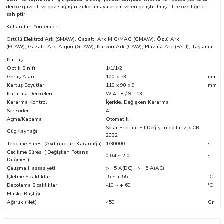
derece güvenli ve göz sağlığınızı korumaya önem veren geliştirilmiş filtre özelliğine
sahiptir.
Kullanılan Yöntemler:
Örtülü Elektrod Ark (SMAW), Gazaltı Ark MIG/MAG (GMAW), Özlü Ark
(FCAW), Gazaltı Ark-Argon (GTAW), Karbon Ark (CAW), Plazma Ark (PATİ), Taşlama
sları
Kartuş
Optik Sınıfı
1/1/1/2
Görüş Alanı
100 x 53
mm
Ekipmanları
Kartuş Boyutları
110 x 90 x 9
mm
Kararma Dereceleri
W 4 - 8 / 9 - 13
Kararma Kontrol
İçeride, Değişken Kararma
lastarlar
Sensörler
4
Açma/Kapama
Otomatik
Solar Enerjili, Pil Değiştirilebilir. 2 x CR
Güç Kaynağı
2032
Tepkime Süresi (Aydınlıktan Karanlığa)
1/30000
s
Gecikme Süresi ( Değişken Potans
0.04 ~ 2.0
s
Düğmesi)
Çalışma Hassasiyeti
>= 5 A(DC) ; >= 5 A(AC)
İşletme Sıcaklıkları
-5 ~ + 55
°C
inler
Depolama Sıcaklıkları
-10 ~ + 60
°C
Maske Başlığı
Ağırlık (Net)
450
Gr