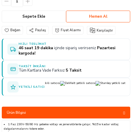
naları
ve Yağdanlıklar
p Uçları
Gönye ve Profil Kesme Makinaları
Lokma Anahtar ve Aparatları
Panter Testere Bıçakları
Sepete Ekle
Hemen Al
ancaları
 Uçları
Panter Testere ve Sünger Kesme Makinal
Tork Anahtarı
Paylaş
Fiyat Alarmı
Karşılaştır
arı Elektrikli
rı
Panter Testere ve Tilki Kuyruğu
Yıldız Anahtarlar
HIZLI TESLIMAT
46 saat 19 dakika
içinde sipariş verirseniz
Pazartesi
akinaları
Planyalar
kargoda!
olisaj Makinaları
çları
TAKSIT İMKÂNI
Tüm Kartlara Vade Farksız
5 Taksit
ları
ici Uçlar
YETKILI SATICI
ı
e Nokta Zımbalar
Ürün Bilgisi
kenceler
1 Faz 230V-50/60 Hz şebeke voltajı ve jeneratörlerle çalışır, %15’e kadar voltaj
dalgalanmalarını tolere eder.