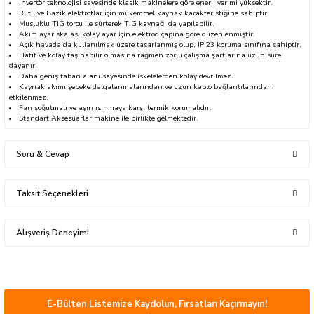
İnvertör teknolojisi sayesinde klasik makinelere göre enerji verimi yüksektir.
Rutil ve Bazik elektrotlar için mükemmel kaynak karakteristiğine sahiptir.
Musluklu TIG torcu ile sürterek TIG kaynağı da yapılabilir.
Akım ayar skalası kolay ayar için elektrod çapına göre düzenlenmiştir.
Açık havada da kullanılmak üzere tasarlanmış olup, IP 23 koruma sınıfına sahiptir.
Hafif ve kolay taşınabilir olmasına rağmen zorlu çalışma şartlarına uzun süre
dayanır.
Daha geniş taban alanı sayesinde iskelelerden kolay devrilmez.
sları
Kaynak akımı şebeke dalgalanmalarından ve uzun kablo bağlantılarından
etkilenmez.
Fan soğutmalı ve aşırı ısınmaya karşı termik korumalıdır.
Ekipmanları
Standart Aksesuarlar makine ile birlikte gelmektedir.
lastarlar
Soru & Cevap
Merhaba ürünün şase penseleri kablolu halde
Taksit Seçenekleri
geliyormu ekipmanları kutu içerisindeki yoksa sadece
kaynak makinesi mi
Alışveriş Deneyimi
Kamuran CAN | 08/03/2026
inler
Ürünler güzel çok kısa sürede elime ulaştı.
Merhabalar, evet kutu içerisinde penseleri ve kablo mevcuttur, iyi günler dileriz.
Çok teşekkür ederim Hayırlı işler olsun.
09/03/2026 tarihinde yanıtlandı.
mustafa serper | 24/07/2026
E-Bülten Listemize Kaydolun, Fırsatları Kaçırmayın!