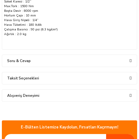
Soket Karesi : 1/2”
Max.Tork : 1500 Nm
Boşta Devir : 8000 rpm
Hortum Çapı : 10 mm
Hava Giriş Nipeli : 1/4”
Hava Tüketimi : 180 lt/dk
Çalışma Basıncı : 90 psi (6.3 kg/cm²)
Ağırlık : 2.0 kg
sları
Ekipmanları
Soru & Cevap
lastarlar
Taksit Seçenekleri
Ürün hakkında henüz soru sorulmamış.
Alışveriş Deneyimi
Soru Sor
Ürünler güzel çok kısa sürede elime ulaştı.
inler
Çok teşekkür ederim Hayırlı işler olsun.
mustafa serper | 24/07/2026
E-Bülten Listemize Kaydolun, Fırsatları Kaçırmayın!
ÜCRETSİZ KARGO
Hızlı kargo, sipariş verdim ertesi gün