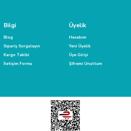
.
TAKSİT İMKANI
 ulaşabilirsiniz.
Siparişlerinizde kredi kartınıza taksit yapabilirsiniz.
Bilgi
Üyelik
Blog
Hesabım
Sipariş Sorgulayın
Yeni Üyelik
Kargo Takibi
Üye Girişi
İletişim Formu
Şifremi Unuttum