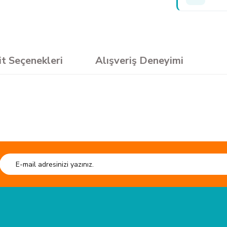
it Seçenekleri
Alışveriş Deneyimi
sun.
Ürün hakkında henüz soru sorulmamış.
e kaliteli ürün.
Soru Sor
HIZLI GÖNDERİ
esiyor. kesim tahtası sistem çantası
Tüm siparişleriniz hızlıca kargoya verilmektedir.
Tüm verileriniz 25