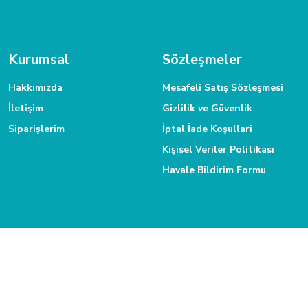
2 günde gönderip Kayseri'ye teslim edildi. Paketleme ve ürün çok iyi yapılmıştı
MÜŞTERİ HİZMETLERİ
Gökmen Başar | 08/01/2026
Daha fazla bilgiye ihtiyacınız varsa 0312 385 58 00 numarasından bize
Kurumsal
Sözleşmeler
Deneyimini Paylaş
Hakkımızda
Mesafeli Satış Sözleşmesi
İletişim
Gizlilik ve Güvenlik
Siparişlerim
İptal İade Koşullari
Kişisel Veriler Politikası
Havale Bildirim Formu