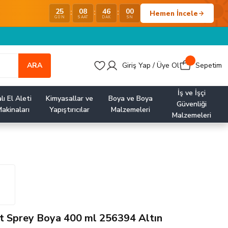
25
08
46
00
:
:
:
Hemen İncele
GÜN
SAAT
DAK
SN
ARA
Giriş Yap / Üye Ol
Sepetim
İş ve İşçi
lı El Aleti
Kimyasallar ve
Boya ve Boya
Güvenliği
akinaları
Yapıştırıcılar
Malzemeleri
Malzemeleri
t Sprey Boya 400 ml 256394 Altın