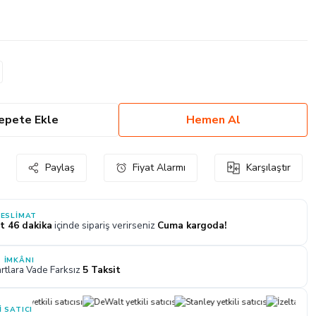
epete Ekle
Hemen Al
Paylaş
Fiyat Alarmı
Karşılaştır
TESLIMAT
t 46 dakika
içinde sipariş verirseniz
Cuma kargoda!
 İMKÂNI
rtlara Vade Farksız
5 Taksit
I SATICI