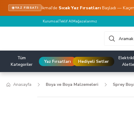
İkmal'de
Sıcak Yaz Fırsatları
Başladı — Kaçır
☀️
YAZ FIRSATI
Kurumsal
Teklif Al
Mağazalarımız
Tüm
Elektrikl
Yaz Fırsatları
Hediyeli Setler
Kategoriler
Aletle
Anasayfa
Boya ve Boya Malzemeleri
Sprey Boy