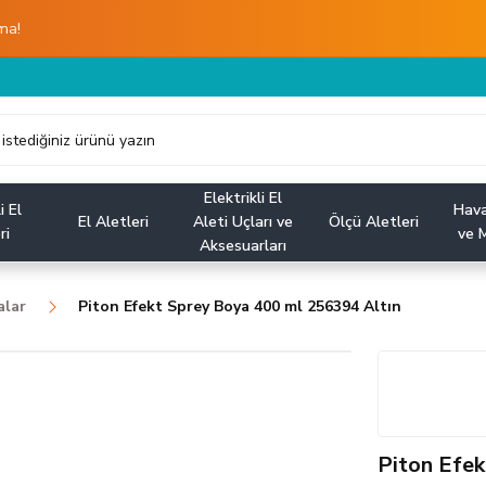
ma!
Elektrikli El
i El
Hava
El Aletleri
Aleti Uçları ve
Ölçü Aletleri
ri
ve M
Aksesuarları
alar
Piton Efekt Sprey Boya 400 ml 256394 Altın
Piton Efek