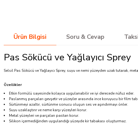
Ürün Bilgisi
Soru & Cevap
Taks
Pas Sökücü ve Yağlayıcı Sprey
Selsil Pas Sökücü ve Yağlayıcı Sprey, suyu ve nemi yüzeyden uzak tutarak, meta
Özellikler
Etkin formülü sayesinde kolayca uygulanabilir ve iyi derecede nüfuz eder.
Paslanmış parçaları gevşetir ve yüzeyler arasında ince koruyucu bir film tab
Sürtünmeyi azaltır, sürtünme sonucu oluşun ses ve aşındırmayı önler.
Suyu uzaklaştırır ve neme karşı yüzeyleri korur.
Metal yüzeyleri ve parçaları pastan korur.
Silikon içermediğinden uygulandığı yüzeyde kir tabakası oluşturmaz.
Ürünler güzel çok kısa sürede elime ulaştı. Çok teşekkür ederim Hayırlı işler ol