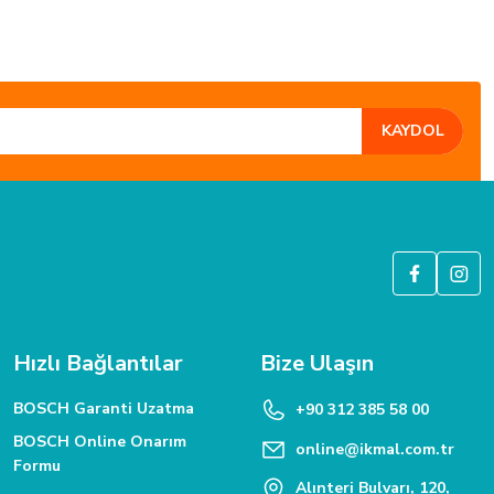
KAYDOL
GÜVENLİ ALIŞVERİŞ
6 Bit SSL güvenlik sertifikası ile korunmaktadır.
Hızlı Bağlantılar
Bize Ulaşın
BOSCH Garanti Uzatma
+90 312 385 58 00
BOSCH Online Onarım
online@ikmal.com.tr
Formu
Alınteri Bulvarı, 120,