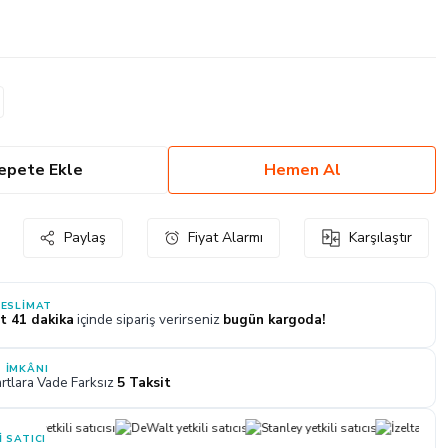
epete Ekle
Hemen Al
Paylaş
Fiyat Alarmı
Karşılaştır
TESLIMAT
t 41 dakika
içinde sipariş verirseniz
bugün kargoda!
 İMKÂNI
rtlara Vade Farksız
5 Taksit
I SATICI