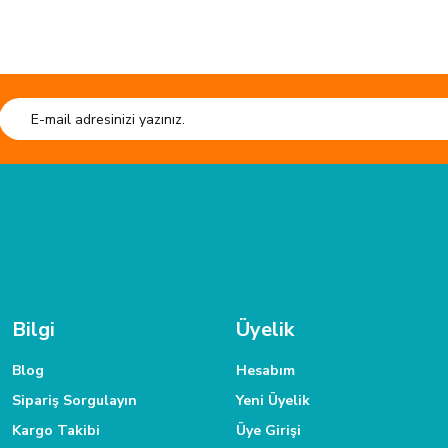
Ürün hakkında henüz soru sorulmamış.
e kaliteli ürün.
Soru Sor
HIZLI GÖNDERİ
esiyor. kesim tahtası sistem çantası
Tüm siparişleriniz hızlıca kargoya verilmektedir.
Tüm verileriniz 25
.
TAKSİT İMKANI
 ulaşabilirsiniz.
Siparişlerinizde kredi kartınıza taksit yapabilirsiniz.
Bilgi
Üyelik
Blog
Hesabım
Sipariş Sorgulayın
Yeni Üyelik
Kargo Takibi
Üye Girişi