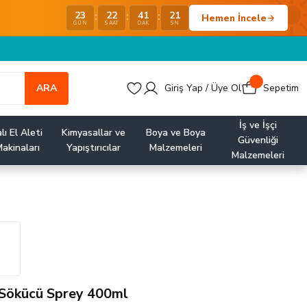
23
22
41
21
:
:
:
Hemen İncele
GÜN
SAAT
DAK
SN
ARA
Giriş Yap / Üye Ol
Sepetim
İş ve İşçi
lı El Aleti
Kimyasallar ve
Boya ve Boya
Güvenliği
akinaları
Yapıştırıcılar
Malzemeleri
Malzemeleri
 Sökücü Sprey 400ml