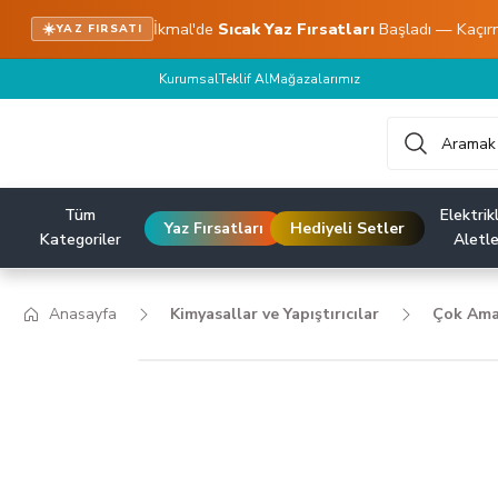
İkmal'de
Sıcak Yaz Fırsatları
Başladı — Kaçır
☀️
YAZ FIRSATI
Kurumsal
Teklif Al
Mağazalarımız
Tüm
Elektrikl
Yaz Fırsatları
Hediyeli Setler
Kategoriler
Aletle
Anasayfa
Kimyasallar ve Yapıştırıcılar
Çok Amaç