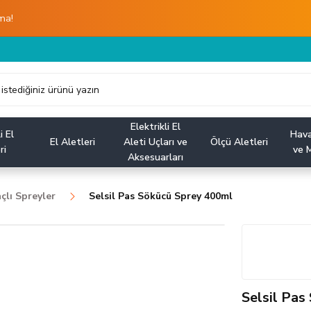
ma!
Elektrikli El
i El
Hava
El Aletleri
Aleti Uçları ve
Ölçü Aletleri
ri
ve M
Aksesuarları
lı Spreyler
Selsil Pas Sökücü Sprey 400ml
Selsil Pas