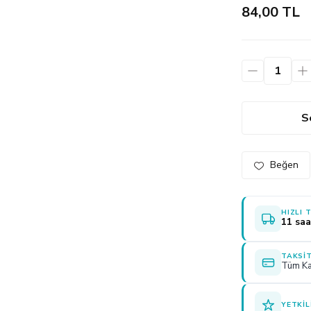
84,00 TL
S
HIZLI 
11 saa
TAKSIT
Tüm Ka
YETKIL